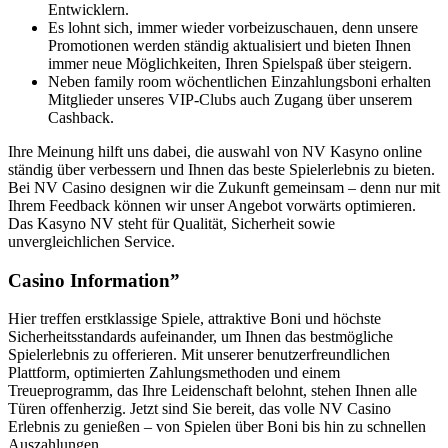
Entwicklern.
Es lohnt sich, immer wieder vorbeizuschauen, denn unsere
Promotionen werden ständig aktualisiert und bieten Ihnen
immer neue Möglichkeiten, Ihren Spielspaß über steigern.
Neben family room wöchentlichen Einzahlungsboni erhalten
Mitglieder unseres VIP-Clubs auch Zugang über unserem
Cashback.
Ihre Meinung hilft uns dabei, die auswahl von NV Kasyno online
ständig über verbessern und Ihnen das beste Spielerlebnis zu bieten.
Bei NV Casino designen wir die Zukunft gemeinsam – denn nur mit
Ihrem Feedback können wir unser Angebot vorwärts optimieren.
Das Kasyno NV steht für Qualität, Sicherheit sowie
unvergleichlichen Service.
Casino Information”
Hier treffen erstklassige Spiele, attraktive Boni und höchste
Sicherheitsstandards aufeinander, um Ihnen das bestmögliche
Spielerlebnis zu offerieren. Mit unserer benutzerfreundlichen
Plattform, optimierten Zahlungsmethoden und einem
Treueprogramm, das Ihre Leidenschaft belohnt, stehen Ihnen alle
Türen offenherzig. Jetzt sind Sie bereit, das volle NV Casino
Erlebnis zu genießen – von Spielen über Boni bis hin zu schnellen
Auszahlungen.