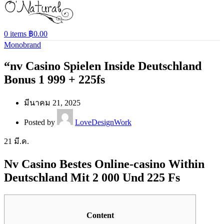
0
items
฿
0.00
Monobrand
“nv Casino Spielen Inside Deutschland
Bonus 1 999 + 225fs
มีนาคม 21, 2025
Posted by
LoveDesignWork
21
มี.ค.
Nv Casino Bestes Online-casino Within
Deutschland Mit 2 000 Und 225 Fs
Content