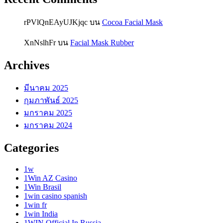
rPVlQnEAyUJKjqc
บน
Cocoa Facial Mask
XnNslhFr
บน
Facial Mask Rubber
Archives
มีนาคม 2025
กุมภาพันธ์ 2025
มกราคม 2025
มกราคม 2024
Categories
1w
1Win AZ Casino
1Win Brasil
1win casino spanish
1win fr
1win India
1WIN Official In Russia