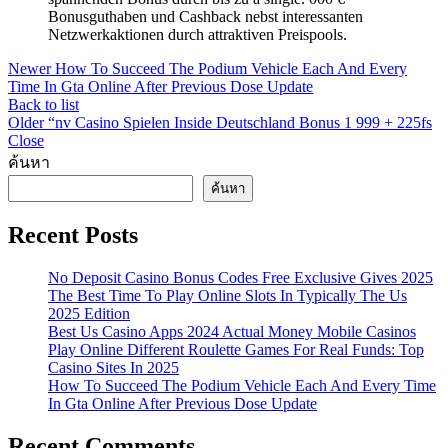
Bonusguthaben und Cashback nebst interessanten
Netzwerkaktionen durch attraktiven Preispools.
Newer
How To Succeed The Podium Vehicle Each And Every
Time In Gta Online After Previous Dose Update
Back to list
Older
“nv Casino Spielen Inside Deutschland Bonus 1 999 + 225fs
Close
ค้นหา
ค้นหา
Recent Posts
No Deposit Casino Bonus Codes Free Exclusive Gives 2025
The Best Time To Play Online Slots In Typically The Us
2025 Edition
Best Us Casino Apps 2024 Actual Money Mobile Casinos
Play Online Different Roulette Games For Real Funds: Top
Casino Sites In 2025
How To Succeed The Podium Vehicle Each And Every Time
In Gta Online After Previous Dose Update
Recent Comments