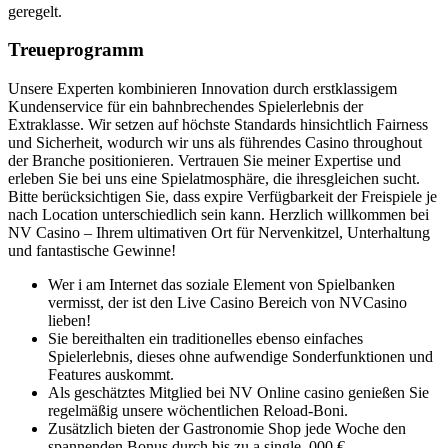
geregelt.
Treueprogramm
Unsere Experten kombinieren Innovation durch erstklassigem
Kundenservice für ein bahnbrechendes Spielerlebnis der
Extraklasse. Wir setzen auf höchste Standards hinsichtlich Fairness
und Sicherheit, wodurch wir uns als führendes Casino throughout
der Branche positionieren. Vertrauen Sie meiner Expertise und
erleben Sie bei uns eine Spielatmosphäre, die ihresgleichen sucht.
Bitte berücksichtigen Sie, dass expire Verfügbarkeit der Freispiele je
nach Location unterschiedlich sein kann. Herzlich willkommen bei
NV Casino – Ihrem ultimativen Ort für Nervenkitzel, Unterhaltung
und fantastische Gewinne!
Wer i am Internet das soziale Element von Spielbanken
vermisst, der ist den Live Casino Bereich von NVCasino
lieben!
Sie bereithalten ein traditionelles ebenso einfaches
Spielerlebnis, dieses ohne aufwendige Sonderfunktionen und
Features auskommt.
Als geschätztes Mitglied bei NV Online casino genießen Sie
regelmäßig unsere wöchentlichen Reload-Boni.
Zusätzlich bieten der Gastronomie Shop jede Woche den
spannenden Bonus durch bis zu a single. 000 €