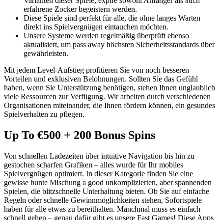
Varianten dieser Spiele, expire sowohl Anfänger als auch
erfahrene Zocker begeistern werden.
Diese Spiele sind perfekt für alle, die ohne langes Warten
direkt ins Spielvergnügen eintauchen möchten.
Unsere Systeme werden regelmäßig überprüft ebenso
aktualisiert, um pass away höchsten Sicherheitsstandards über
gewährleisten.
Mit jedem Level-Aufstieg profitieren Sie von noch besseren
Vorteilen und exklusiven Belohnungen. Sollten Sie das Gefühl
haben, wenn Sie Unterstützung benötigen, stehen Ihnen unglaublich
viele Ressourcen zur Verfügung. Wir arbeiten durch verschiedenen
Organisationen miteinander, die Ihnen fördern können, ein gesundes
Spielverhalten zu pflegen.
Up To €500 + 200 Bonus Spins
Von schnellen Ladezeiten über intuitive Navigation bis hin zu
gestochen scharfen Grafiken – alles wurde für Ihr mobiles
Spielvergnügen optimiert. In dieser Kategorie finden Sie eine
gewisse bunte Mischung a good unkomplizierten, aber spannenden
Spielen, die blitzschnelle Unterhaltung bieten. Ob Sie auf einfache
Regeln oder schnelle Gewinnmöglichkeiten stehen, Sofortspiele
haben für alle etwas zu bereithalten. Manchmal muss es einfach
schnell gehen – genau dafür gibt es unsere Fast Games! Diese Apps