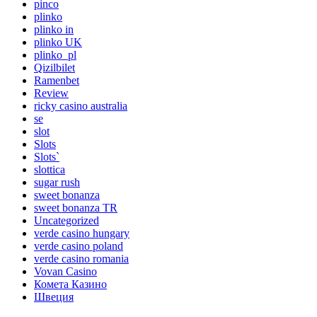
pinco
plinko
plinko in
plinko UK
plinko_pl
Qizilbilet
Ramenbet
Review
ricky casino australia
se
slot
Slots
Slots`
slottica
sugar rush
sweet bonanza
sweet bonanza TR
Uncategorized
verde casino hungary
verde casino poland
verde casino romania
Vovan Casino
Комета Казино
Швеция