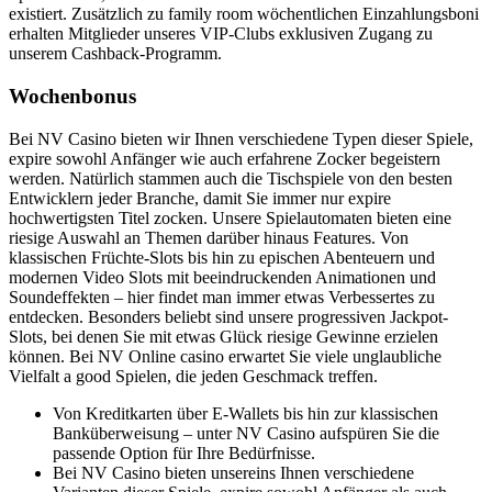
existiert. Zusätzlich zu family room wöchentlichen Einzahlungsboni
erhalten Mitglieder unseres VIP-Clubs exklusiven Zugang zu
unserem Cashback-Programm.
Wochenbonus
Bei NV Casino bieten wir Ihnen verschiedene Typen dieser Spiele,
expire sowohl Anfänger wie auch erfahrene Zocker begeistern
werden. Natürlich stammen auch die Tischspiele von den besten
Entwicklern jeder Branche, damit Sie immer nur expire
hochwertigsten Titel zocken. Unsere Spielautomaten bieten eine
riesige Auswahl an Themen darüber hinaus Features. Von
klassischen Früchte-Slots bis hin zu epischen Abenteuern und
modernen Video Slots mit beeindruckenden Animationen und
Soundeffekten – hier findet man immer etwas Verbessertes zu
entdecken. Besonders beliebt sind unsere progressiven Jackpot-
Slots, bei denen Sie mit etwas Glück riesige Gewinne erzielen
können. Bei NV Online casino erwartet Sie viele unglaubliche
Vielfalt a good Spielen, die jeden Geschmack treffen.
Von Kreditkarten über E-Wallets bis hin zur klassischen
Banküberweisung – unter NV Casino aufspüren Sie die
passende Option für Ihre Bedürfnisse.
Bei NV Casino bieten unsereins Ihnen verschiedene