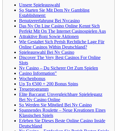
Unsere Spieleauswahl
So Starten Sie Mit Dem Nv Gambling
Establishment:
Benutzererfahrung Bei Nvcasino
Das Nv On Line Casino Online Kennt Sich
Perfekt Mit On The Internet Casinospielen Aus
Attraktive Boni Sowie Aktionen
Wie Gestaltet Sich Perish Rechtliche Lage Für
Online Casinos Within Deutschland?
Spieleauswahl Bei Nv Casino
Discover The Very Best Casinos For Online
Slots
Nv Casino – Du Sicherer Ort Zum Spielen
Casino Information”
Wochenbonus
Up To €500 + 200 Bonus Spins
Treueprogramm
Elite Baccarat: Unvergleichbare Spieleleganz
Bei Nv Casino Online
So Werden Sie Mitglied Bei Nv Casino
Spannendes Roulette – Neue Kreationen Eines
Klassischen Spiels
Erleben Sie Dieses Beste Online Casino Inside
Deutschland