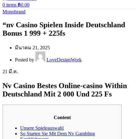
0
items
฿
0.00
Monobrand
“nv Casino Spielen Inside Deutschland
Bonus 1 999 + 225fs
มีนาคม 21, 2025
Posted by
LoveDesignWork
21
มี.ค.
Nv Casino Bestes Online-casino Within
Deutschland Mit 2 000 Und 225 Fs
Content
Unsere Spieleauswahl
So Starten Sie Mit Dem Nv Gambling