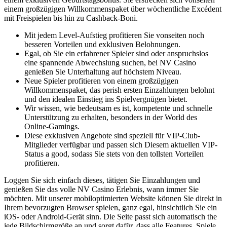
einem großzügigen Willkommenspaket über wöchentliche Excédent
mit Freispielen bis hin zu Cashback-Boni.
Mit jedem Level-Aufstieg profitieren Sie vonseiten noch
besseren Vorteilen und exklusiven Belohnungen.
Egal, ob Sie ein erfahrener Spieler sind oder anspruchslos
eine spannende Abwechslung suchen, bei NV Casino
genießen Sie Unterhaltung auf höchstem Niveau.
Neue Spieler profitieren von einem großzügigen
Willkommenspaket, das perish ersten Einzahlungen belohnt
und den idealen Einstieg ins Spielvergnügen bietet.
Wir wissen, wie bedeutsam es ist, kompetente und schnelle
Unterstützung zu erhalten, besonders in der World des
Online-Gamings.
Diese exklusiven Angebote sind speziell für VIP-Club-
Mitglieder verfügbar und passen sich Diesem aktuellen VIP-
Status a good, sodass Sie stets von den tollsten Vorteilen
profitieren.
Loggen Sie sich einfach dieses, tätigen Sie Einzahlungen und
genießen Sie das volle NV Casino Erlebnis, wann immer Sie
möchten. Mit unserer mobiloptimierten Website können Sie direkt in
Ihrem bevorzugten Browser spielen, ganz egal, hinsichtlich Sie ein
iOS- oder Android-Gerät sinn. Die Seite passt sich automatisch the
jede Bildschirmgröße an und sorgt dafür, dass alle Features, Spiele