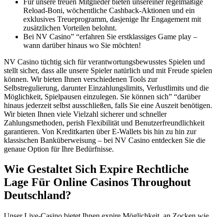
Für unsere treuen Mitglieder bieten unsereiner regelmäßige
Reload-Boni, wöchentliche Cashback-Aktionen und ein
exklusives Treueprogramm, dasjenige Ihr Engagement mit
zusätzlichen Vorteilen belohnt.
Bei NV Casino” “erfahren Sie erstklassiges Game play –
wann darüber hinaus wo Sie möchten!
NV Casino tüchtig sich für verantwortungsbewusstes Spielen und
stellt sicher, dass alle unsere Spieler natürlich und mit Freude spielen
können. Wir bieten Ihnen verschiedenen Tools zur
Selbstregulierung, darunter Einzahlungslimits, Verlustlimits und die
Möglichkeit, Spielpausen einzulegen. Sie können sich” “darüber
hinaus jederzeit selbst ausschließen, falls Sie eine Auszeit benötigen.
Wir bieten Ihnen viele Vielzahl sicherer und schneller
Zahlungsmethoden, perish Flexibilität und Benutzerfreundlichkeit
garantieren. Von Kreditkarten über E-Wallets bis hin zu hin zur
klassischen Banküberweisung – bei NV Casino entdecken Sie die
genaue Option für Ihre Bedürfnisse.
Wie Gestaltet Sich Expire Rechtliche
Lage Für Online Casinos Throughout
Deutschland?
Unser Live-Casino bietet Ihnen expire Möglichkeit, an Zocken wie