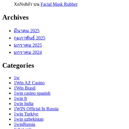
XnNslhFr
บน
Facial Mask Rubber
Archives
มีนาคม 2025
กุมภาพันธ์ 2025
มกราคม 2025
มกราคม 2024
Categories
1w
1Win AZ Casino
1Win Brasil
1win casino spanish
1win fr
1win India
1WIN Official In Russia
1win Turkiye
1win uzbekistan
1winRussia