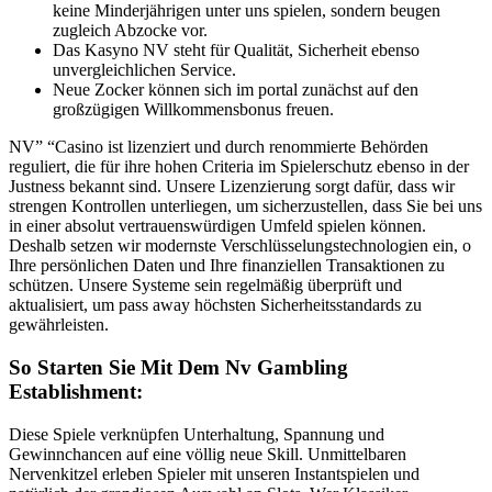
keine Minderjährigen unter uns spielen, sondern beugen
zugleich Abzocke vor.
Das Kasyno NV steht für Qualität, Sicherheit ebenso
unvergleichlichen Service.
Neue Zocker können sich im portal zunächst auf den
großzügigen Willkommensbonus freuen.
NV” “Casino ist lizenziert und durch renommierte Behörden
reguliert, die für ihre hohen Criteria im Spielerschutz ebenso in der
Justness bekannt sind. Unsere Lizenzierung sorgt dafür, dass wir
strengen Kontrollen unterliegen, um sicherzustellen, dass Sie bei uns
in einer absolut vertrauenswürdigen Umfeld spielen können.
Deshalb setzen wir modernste Verschlüsselungstechnologien ein, o
Ihre persönlichen Daten und Ihre finanziellen Transaktionen zu
schützen. Unsere Systeme sein regelmäßig überprüft und
aktualisiert, um pass away höchsten Sicherheitsstandards zu
gewährleisten.
So Starten Sie Mit Dem Nv Gambling
Establishment:
Diese Spiele verknüpfen Unterhaltung, Spannung und
Gewinnchancen auf eine völlig neue Skill. Unmittelbaren
Nervenkitzel erleben Spieler mit unseren Instantspielen und