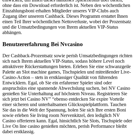
ohne dass ein Download erforderlich ist. Neben den wöchentlichen
Einzahlungsboni erhalten Mitglieder unseres VIP-Clubs auch
Zugang über unserem Cashback. Dieses Programm erstattet Ihnen
einen Teil Ihrer wöchentlichen Nettoverluste, wobei der Prozentsatz
und die Umsatzbedingungen von Ihrem aktuellen VIP-Status
abhängen.
Benutzererfahrung Bei Nvcasino
Der Cashback-Prozentsatz sowie perish Umsatzbedingungen richten
sich nach Ihrem aktuellen VIP-Status, sodass höhere Level noch
attraktivere Rückerstattungen bieten. Erleben Sie eine schwanzgeile
Palette an Slot machine games, Tischspielen und mitreißender Live-
Casino-Action – stets in erstklassiger Qualität von führenden
Entwicklern. Egal, ob Sie ein erfahrener Spieler sind oder
anspruchslos eine spannende Abwechslung suchen, bei NV Casino
genießen Sie Unterhaltung auf höchstem Niveau. Registrieren Sie
sich jetzt bei Casino NV” “ebenso entdecken Sie expire Vorteile
einer sicheren und unterhaltsamen Glücksspielplattform. Tauchen
Sie das in die Welt der Spannung, holen Sie sich Ihre ersten Boni
sowie erleben Sie living room Nervenkitzel, den lediglich NV
Casino offerieren kann. Egal, hinsichtlich Sie Slots, Tischspiele oder
Live On line casino genießen möchten, perish Performance bleibt
dabei erstklassig.