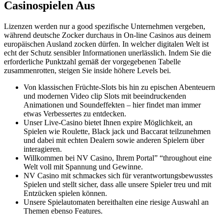
Casinospielen Aus
Lizenzen werden nur a good spezifische Unternehmen vergeben,
während deutsche Zocker durchaus in On-line Casinos aus deinem
europäischen Ausland zocken dürfen. In welcher digitalen Welt ist
echt der Schutz sensibler Informationen unerlässlich. Indem Sie die
erforderliche Punktzahl gemäß der vorgegebenen Tabelle
zusammenrotten, steigen Sie inside höhere Levels bei.
Von klassischen Früchte-Slots bis hin zu epischen Abenteuern
und modernen Video clip Slots mit beeindruckenden
Animationen und Soundeffekten – hier findet man immer
etwas Verbessertes zu entdecken.
Unser Live-Casino bietet Ihnen expire Möglichkeit, an
Spielen wie Roulette, Black jack und Baccarat teilzunehmen
und dabei mit echten Dealern sowie anderen Spielern über
interagieren.
Willkommen bei NV Casino, Ihrem Portal” “throughout eine
Welt voll mit Spannung und Gewinne.
NV Casino mit schmackes sich für verantwortungsbewusstes
Spielen und stellt sicher, dass alle unsere Spieler treu und mit
Entzücken spielen können.
Unsere Spielautomaten bereithalten eine riesige Auswahl an
Themen ebenso Features.