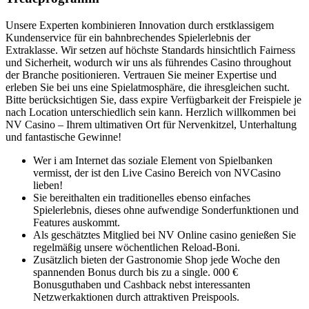
Unsere Experten kombinieren Innovation durch erstklassigem
Kundenservice für ein bahnbrechendes Spielerlebnis der
Extraklasse. Wir setzen auf höchste Standards hinsichtlich Fairness
und Sicherheit, wodurch wir uns als führendes Casino throughout
der Branche positionieren. Vertrauen Sie meiner Expertise und
erleben Sie bei uns eine Spielatmosphäre, die ihresgleichen sucht.
Bitte berücksichtigen Sie, dass expire Verfügbarkeit der Freispiele je
nach Location unterschiedlich sein kann. Herzlich willkommen bei
NV Casino – Ihrem ultimativen Ort für Nervenkitzel, Unterhaltung
und fantastische Gewinne!
Wer i am Internet das soziale Element von Spielbanken
vermisst, der ist den Live Casino Bereich von NVCasino
lieben!
Sie bereithalten ein traditionelles ebenso einfaches
Spielerlebnis, dieses ohne aufwendige Sonderfunktionen und
Features auskommt.
Als geschätztes Mitglied bei NV Online casino genießen Sie
regelmäßig unsere wöchentlichen Reload-Boni.
Zusätzlich bieten der Gastronomie Shop jede Woche den
spannenden Bonus durch bis zu a single. 000 €
Bonusguthaben und Cashback nebst interessanten
Netzwerkaktionen durch attraktiven Preispools.