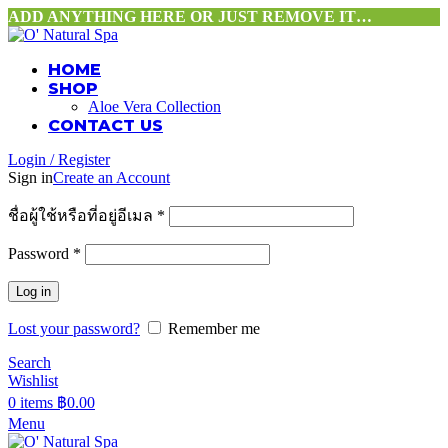
ADD ANYTHING HERE OR JUST REMOVE IT…
HOME
SHOP
Aloe Vera Collection
CONTACT US
Login / Register
Sign in
Create an Account
ชื่อผู้ใช้หรือที่อยู่อีเมล
*
Password
*
Log in
Lost your password?
Remember me
Search
Wishlist
0
items
฿
0.00
Menu