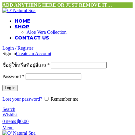
ADD ANYTHING HERE OR JUST REMOVE IT…
HOME
SHOP
Aloe Vera Collection
CONTACT US
Login / Register
Sign in
Create an Account
ชื่อผู้ใช้หรือที่อยู่อีเมล
*
Password
*
Log in
Lost your password?
Remember me
Search
Wishlist
0
items
฿
0.00
Menu