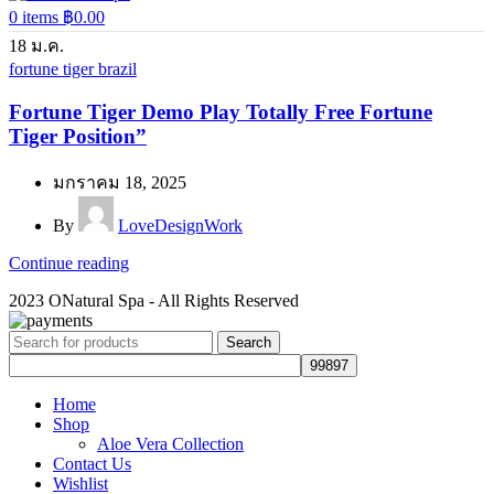
0
items
฿
0.00
18
ม.ค.
fortune tiger brazil
Fortune Tiger Demo Play Totally Free Fortune
Tiger Position”
มกราคม 18, 2025
By
LoveDesignWork
Continue reading
2023 ONatural Spa - All Rights Reserved
Search
Home
Shop
Aloe Vera Collection
Contact Us
Wishlist