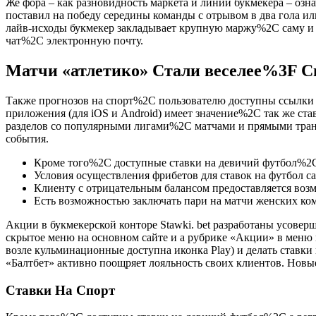
Же фора – как разновидность маркета и линии букмекера – озн
поставил на победу середины команды с отрывом в два гола и
лайв-исходы букмекер закладывает крупную маржу%2C саму и 
чат%2C электронную почту.
Матчи «атлетико» Стали веселее%3F 
Также прогнозов на спорт%2C пользователю доступны ссылки 
приложения (для iOS и Android) имеет значение%2C так же ста
разделов со популярными лигами%2C матчами и прямыми тран
события.
Кроме того%2C доступные ставки на девичий футбол%2C 
Условия осуществления фрибетов для ставок на футбол 
Клиенту с отрицательным балансом предоставляется возмо
Есть возможностью заключать пари на матчи женских ком
Акции в букмекерской конторе Stawki. bet разработаны усовер
скрытое меню на основном сайте и а рубрике «Акции» в меню
возле кульминационные доступна иконка Play) и делать ставки
«Балтбет» активно поощряет лояльность своих клиентов. Новы
Ставки На Спорт