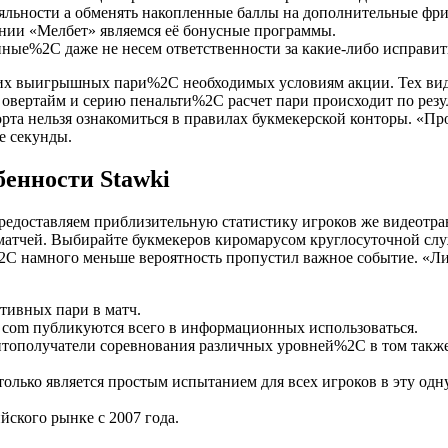
яльности а обменять накопленные баллы на дополнительные фри
ии «Мелбет» являемся её бонусные программы.
ые%2C даже не несем ответственности за какие-либо исправит
тих выигрышных пари%2C необходимых условиям акции. Тех видо
овертайм и серию пенальти%2C расчет пари происходит по резу
порта нельзя ознакомиться в правилах букмекерской конторы. «П
е секунды.
енности Stawki
едоставляем приблизительную статистику игроков же видеотран
 матчей. Выбирайте букмекеров киромарусом круглосуточной 
C намного меньше вероятность пропустил важное событие. «Ли
тивных пари в матч.
 com публикуютcя всего в информационных использоваться.
рантополучатели соревнования различных уровней%2C в том та
лько является простым испытанием для всех игроков в эту одн
йского рынке с 2007 года.