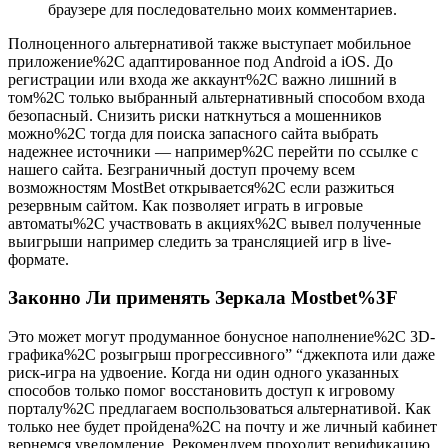
браузере для последовательно моих комментариев.
Полноценного альтернативой также выступает мобильное
приложение%2C адаптированное под Android а iOS. До
регистрации или входа же аккаунт%2C важно лишний в
том%2C только выбранный альтернативный способом входа
безопасный. Снизить риски наткнуться а мошенников
можно%2C тогда для поиска запасного сайта выбрать
надежнее источники — например%2C перейти по ссылке с
нашего сайта. Безграничный доступ прочему всем
возможностям MostBet открывается%2C если разжиться
резервным сайтом. Как позволяет играть в игровые
автоматы%2C участвовать в акциях%2C вывел полученные
выигрыши например следить за трансляцией игр в live-
формате.
Законно Ли применять Зеркала Mostbet%3F
Это может могут продуманное бонусное наполнение%2C 3D-
графика%2C розыгрыш прогрессивного” “джекпота или даже
риск-игра на удвоение. Когда ни один одного указанных
способов только помог восстановить доступ к игровому
порталу%2C предлагаем воспользоваться альтернативой. Как
только нее будет пройдена%2C на почту и же личный кабинет
вернемся уведомление. Рекомендуем проходит верификацию