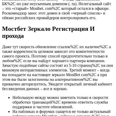
БК%2C но уже неусыпным доменом (. ru). Нелегальный сайт
– это «старый» Mostbet. com%2C который остался в офшоре.
Роскомнадзор занес этот домен в свой «черный список» и
обязан российских провайдеров контролировать его.
Мостбет Зеркало Регистрация И
прохода
Даже тут скорость обновление ссылок%2C их наличие%2C а
также корректность целиком зависит ото компетентности
самого проекта. Поэтому способ предпочтительно только в
любом%2C если вы найдут хорошего партнера компании.
Зачастую подобные сайты состоят из 5-10 страниц%2C на они
минимум интерактивных элементов. Третий момент – когда
вы попадаете на настоящее зеркало MostBet com%2C а при
этом вы были залогинены на альтернативном%2C вы
привычно авторизуетесь. Увидите открытый личный кабинет
без введения данных – все в хорошо.
Небольшую между можно заметить только в скорости
обработки транзакций%2C времени ответить службы
поддержки и частоте обновлений.
На пабликах и форумах сыщется не только актуальный