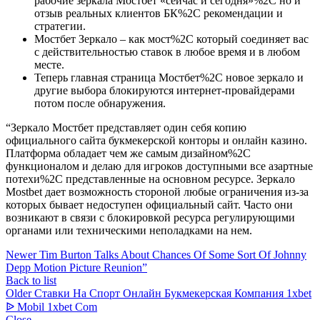
рабочие зеркала Мостбет «сейчас и сегодня»%2C но и
отзыв реальных клиентов БК%2C рекомендации и
стратегии.
Мостбет Зеркало – как мост%2C который соединяет вас
с действительностью ставок в любое время и в любом
месте.
Теперь главная страница Мостбет%2C новое зеркало и
другие выбора блокируются интернет-провайдерами
потом после обнаружения.
“Зеркало Мостбет представляет один себя копию
официального сайта букмекерской конторы и онлайн казино.
Платформа обладает чем же самым дизайном%2C
функционалом и делаю для игроков доступными все азартные
потехи%2C представленные на основном ресурсе. Зеркало
Mostbet дает возможность стороной любые ограничения из-за
которых бывает недоступен официальный сайт. Часто они
возникают в связи с блокировкой ресурса регулирующими
органами или техническими неполадками на нем.
Newer
Tim Burton Talks About Chances Of Some Sort Of Johnny
Depp Motion Picture Reunion”
Back to list
Older
Ставки На Спорт Онлайн Букмекерская Компания 1xbet
ᐉ Mobil 1xbet Com
Close