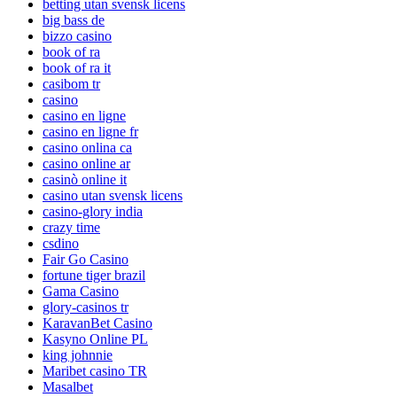
betting utan svensk licens
big bass de
bizzo casino
book of ra
book of ra it
casibom tr
casino
casino en ligne
casino en ligne fr
casino onlina ca
casino online ar
casinò online it
casino utan svensk licens
casino-glory india
crazy time
csdino
Fair Go Casino
fortune tiger brazil
Gama Casino
glory-casinos tr
KaravanBet Casino
Kasyno Online PL
king johnnie
Maribet casino TR
Masalbet