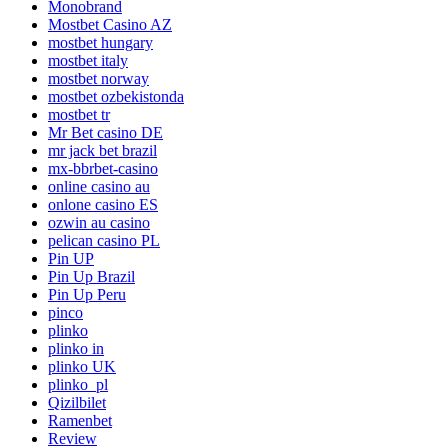
Monobrand
Mostbet Casino AZ
mostbet hungary
mostbet italy
mostbet norway
mostbet ozbekistonda
mostbet tr
Mr Bet casino DE
mr jack bet brazil
mx-bbrbet-casino
online casino au
onlone casino ES
ozwin au casino
pelican casino PL
Pin UP
Pin Up Brazil
Pin Up Peru
pinco
plinko
plinko in
plinko UK
plinko_pl
Qizilbilet
Ramenbet
Review