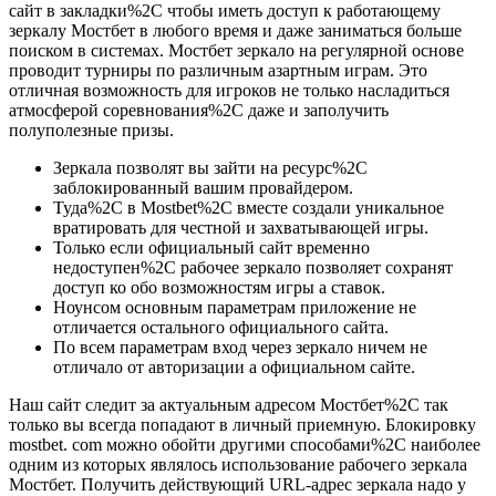
сайт в закладки%2C чтобы иметь доступ к работающему
зеркалу Мостбет в любого время и даже заниматься больше
поиском в системах. Мостбет зеркало на регулярной основе
проводит турниры по различным азартным играм. Это
отличная возможность для игроков не только насладиться
атмосферой соревнования%2C даже и заполучить
полуполезные призы.
Зеркала позволят вы зайти на ресурс%2C
заблокированный вашим провайдером.
Туда%2C в Mostbet%2C вместе создали уникальное
вратировать для честной и захватывающей игры.
Только если официальный сайт временно
недоступен%2C рабочее зеркало позволяет сохранят
доступ ко обо возможностям игры а ставок.
Ноунсом основным параметрам приложение не
отличается остального официального сайта.
По всем параметрам вход через зеркало ничем не
отличало от авторизации а официальном сайте.
Наш сайт следит за актуальным адресом Мостбет%2C так
только вы всегда попадают в личный приемную. Блокировку
mostbet. com можно обойти другими способами%2C наиболее
одним из которых являлось использование рабочего зеркала
Мостбет. Получить действующий URL-адрес зеркала надо у