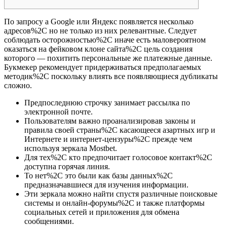
По запросу а Google или Яндекс появляется несколько
адресов%2C но не только из них релевантные. Следует
соблюдать осторожностью%2C иначе есть маловероятном
оказаться на фейковом клоне сайта%2C цель создания
которого — похитить персональные же платежные данные.
Букмекер рекомендует придерживаться предполагаемых
методик%2C поскольку влиять все появляющиеся дубликаты
сложно.
Предпоследнюю строчку занимает рассылка по
электронной почте.
Пользователям важно проанализировав законы и
правила своей страны%2C касающееся азартных игр и
Интернете и интернет-цензуры%2C прежде чем
используя зеркала Mostbet.
Для тех%2C кто предпочитает голосовое контакт%2C
доступна горячая линия.
То нет%2C это были как базы данных%2C
предназначавшиеся для изучения информации.
Эти зеркала можно найти спустя различные поисковые
системы и онлайн-форумы%2C и также платформы
социальных сетей и приложения для обмена
сообщениями.