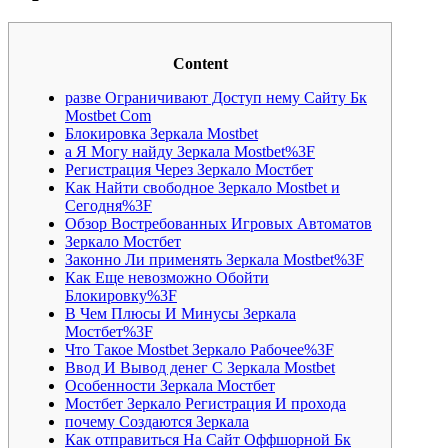
Content
разве Ограничивают Доступ нему Сайту Бк
Mostbet Com
Блокировка Зеркала Mostbet
а Я Могу найду Зеркала Mostbet%3F
Регистрация Через Зеркало Мостбет
Как Найти свободное Зеркало Mostbet и
Сегодня%3F
Обзор Востребованных Игровых Автоматов
Зеркало Мостбет
Законно Ли применять Зеркала Mostbet%3F
Как Еще невозможно Обойти
Блокировку%3F
В Чем Плюсы И Минусы Зеркала
Мостбет%3F
Что Такое Mostbet Зеркало Рабочее%3F
Ввод И Вывод денег С Зеркала Mostbet
Особенности Зеркала Мостбет
Мостбет Зеркало Регистрация И прохода
почему Создаются Зеркала
Как отправиться На Сайт Оффшорной Бк