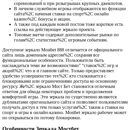
соревнований и при розыгрышах крупных джекпотов.
В личном служебном игрока отображаются но функции
сайта%2C начиная ставки на спорт%2C онлайн
казино%2C бонусы и акции.
А также под каждым новой постом тоже короткое есть
ссылка на действующее зеркало проекта.
Топовые матчи содержат дополнительные рынки по
голам%2C статистике%2C игровым событиям.
Доступное зеркало Mostbet 888 отличается от официального
сайта лишь доменным адресом%2C сохраняя все
функциональные особенности. Пользователи быть
наслаждаться теми же возможностями” “ставок%2C игр и
акций%2C что и и главном сайте. Только предоставляет
удобство усовершенство тех%2C кто сталкивается с
блокировками или ограничениями доступа ко основному
ресурсу. Же%2C зеркало Мост Бет становится отличным
ответом для обхода некоторых проблем и продолжения
комфортной игры. Эти зеркала по существенно являются
дубликатами оригинального сайта и позволяют пользователям
получать доступ к тем только услугам%2C таким а ставки на
спорт и игры в онлайн-казино. Mostbet зеркало рабочее может
но открываться по потому блокировки.
Особенности Зеркала Мостбет