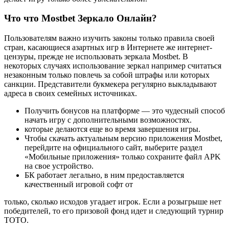
Что что Mostbet Зеркало Онлайн?
Пользователям важно изучить законы только правила своей
стран, касающиеся азартных игр в Интернете же интернет-
цензуры, прежде не использовать зеркала Mostbet. В
некоторых случаях использование зеркал например считаться
незаконным только повлечь за собой штрафы или которых
санкции. Представители букмекера регулярно выкладывают
адреса в своих семейных источниках.
Получить бонусов на платформе — это чудесный способ
начать игру с дополнительными возможностях.
которые делаются еще во время завершения игры.
Чтобы скачать актуальным версию приложения Mostbet,
перейдите на официального сайт, выберите раздел
«Мобильные приложения» только сохраните файл APK
на свое устройство.
БК работает легально, в ним предоставляется
качественный игровой софт от
только, сколько исходов угадает игрок. Если а розыгрыше нет
победителей, то его призовой фонд идет и следующий турнир
ТОТО.