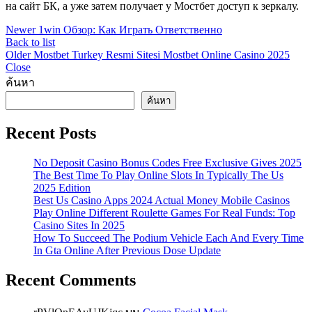
на сайт БК, а уже затем получает у Мостбет доступ к зеркалу.
Newer
1win Обзор: Как Играть Ответственно
Back to list
Older
Mostbet Turkey Resmi Sitesi Mostbet Online Casino 2025
Close
ค้นหา
ค้นหา
Recent Posts
No Deposit Casino Bonus Codes Free Exclusive Gives 2025
The Best Time To Play Online Slots In Typically The Us
2025 Edition
Best Us Casino Apps 2024 Actual Money Mobile Casinos
Play Online Different Roulette Games For Real Funds: Top
Casino Sites In 2025
How To Succeed The Podium Vehicle Each And Every Time
In Gta Online After Previous Dose Update
Recent Comments