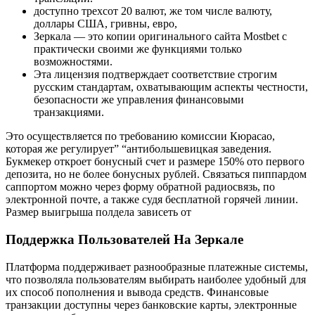
доступно трехсот 20 валют, же том числе валюту,
доллары США, гривны, евро,
Зеркала — это копии оригинального сайта Mostbet с
практически своими же функциями только
возможностями.
Эта лицензия подтверждает соответствие строгим
русским стандартам, охватывающим аспекты честности,
безопасности же управления финансовыми
транзакциями.
Это осуществляется по требованию комиссии Кюрасао,
которая же регулирует” “антибольшевицкая заведения.
Букмекер откроет бонусный счет и размере 150% ото первого
депозита, но не более бонусных рублей. Связаться пиппардом
саппортом можно через форму обратной радиосвязь, по
электронной почте, а также судя бесплатной горячей линии.
Размер выигрыша полдела зависеть от
Поддержка Пользователей На Зеркале
Платформа поддерживает разнообразные платежные системы,
что позволяла пользователям выбирать наиболее удобный для
их способ пополнения и вывода средств. Финансовые
транзакции доступны через банковские карты, электронные