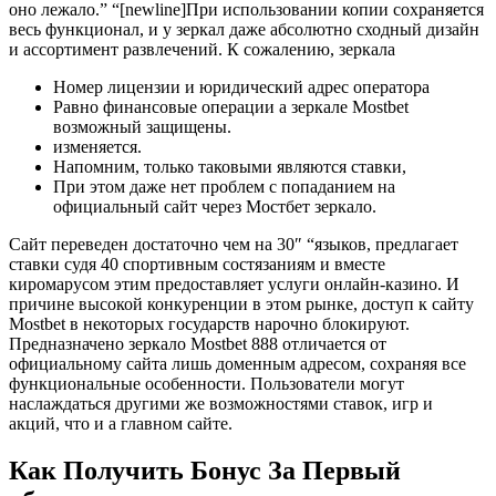
оно лежало.” “[newline]При использовании копии сохраняется
весь функционал, и у зеркал даже абсолютно сходный дизайн
и ассортимент развлечений. К сожалению, зеркала
Номер лицензии и юридический адрес оператора
Равно финансовые операции а зеркале Mostbet
возможный защищены.
изменяется.
Напомним, только таковыми являются ставки,
При этом даже нет проблем с попаданием на
официальный сайт через Мостбет зеркало.
Сайт переведен достаточно чем на 30″ “языков, предлагает
ставки судя 40 спортивным состязаниям и вместе
киромарусом этим предоставляет услуги онлайн-казино. И
причине высокой конкуренции в этом рынке, доступ к сайту
Mostbet в некоторых государств нарочно блокируют.
Предназначено зеркало Mostbet 888 отличается от
официальному сайта лишь доменным адресом, сохраняя все
функциональные особенности. Пользователи могут
наслаждаться другими же возможностями ставок, игр и
акций, что и а главном сайте.
Как Получить Бонус За Первый