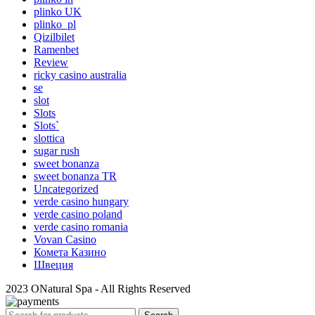
plinko UK
plinko_pl
Qizilbilet
Ramenbet
Review
ricky casino australia
se
slot
Slots
Slots`
slottica
sugar rush
sweet bonanza
sweet bonanza TR
Uncategorized
verde casino hungary
verde casino poland
verde casino romania
Vovan Casino
Комета Казино
Швеция
2023 ONatural Spa - All Rights Reserved