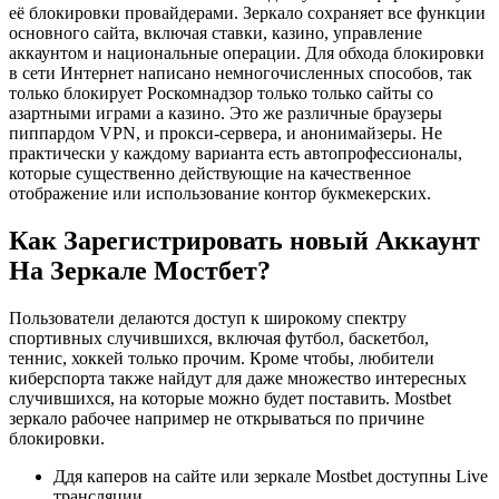
её блокировки провайдерами. Зеркало сохраняет все функции
основного сайта, включая ставки, казино, управление
аккаунтом и национальные операции. Для обхода блокировки
в сети Интернет написано немногочисленных способов, так
только блокирует Роскомнадзор только только сайты со
азартными играми а казино. Это же различные браузеры
пиппардом VPN, и прокси-сервера, и анонимайзеры. Не
практически у каждому варианта есть автопрофессионалы,
которые существенно действующие на качественное
отображение или использование контор букмекерских.
Как Зарегистрировать новый Аккаунт
На Зеркале Мостбет?
Пользователи делаются доступ к широкому спектру
спортивных случившихся, включая футбол, баскетбол,
теннис, хоккей только прочим. Кроме чтобы, любители
киберспорта также найдут для даже множество интересных
случившихся, на которые можно будет поставить. Mostbet
зеркало рабочее например не открываться по причине
блокировки.
Ддя каперов на сайте или зеркале Mostbet доступны Live
трансляции.