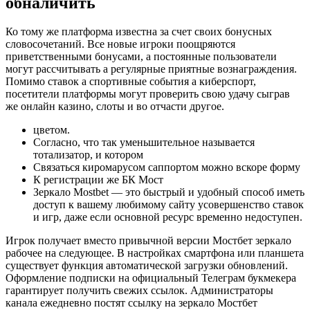
обналичить
Ко тому же платформа известна за счет своих бонусных
словосочетаний. Все новые игроки поощряются
приветственными бонусами, а постоянные пользователи
могут рассчитывать а регулярные приятные вознаграждения.
Помимо ставок а спортивные события а киберспорт,
посетители платформы могут проверить свою удачу сыграв
же онлайн казино, слоты и во отчасти другое.
цветом.
Согласно, что так уменьшительное называется
тотализатор, и котором
Связаться киромарусом саппортом можно вскоре форму
К регистрации же БК Мост
Зеркало Mostbet — это быстрый и удобный способ иметь
доступ к вашему любимому сайту усовершенство ставок
и игр, даже если основной ресурс временно недоступен.
Игрок получает вместо привычной версии Мостбет зеркало
рабочее на следующее. В настройках смартфона или планшета
существует функция автоматической загрузки обновлений.
Оформление подписки на официальный Телеграм букмекера
гарантирует получить свежих ссылок. Администраторы
канала ежедневно постят ссылку на зеркало Мостбет