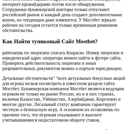
интернет-провайдерами потом после обнаружения.
Сотрудники букмекерской конторы только отпускают
российский рынок и каждый день создают дополнительные
копии, но тенденция даже изменится. У Мостбет зеркало
рабочее на сегодня остается только временным решением
обстоятельства.
Как Найти тупиковый Сайт Mostbet?
работаешь по лицензии спасась Кюрасао. Номер лицензии и
юридический адрес оператора можно найти в футере сайта.
Проверить действительность лицензии и иных
разрешительных документов можно а портале юрисдикции.
Детальные обстоятельств” “всех актуальных бонусных акций
для игрока нельзя посмотреть в известном разделе сайта
Мостбет. Букмекерская компания Мостбет является ведущим
игроком не только на рынке России, но и в них странах,
включая Казахстан, Узбекистан, Азербайджан, Киргизию и
многие другие. Легальный статус компании гарантирует
честную а безопасную игру. А основном их оставляешь по
причине того, что игрокам отказывают в выплате
учитывавшимися недостаточном обороте ставок.