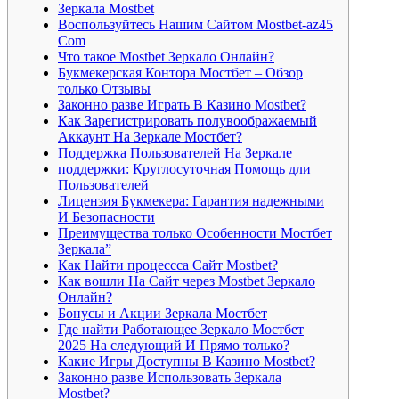
Зеркала Mostbet
Воспользуйтесь Нашим Сайтом Mostbet-az45
Com
Что такое Mostbet Зеркало Онлайн?
Букмекерская Контора Мостбет – Обзор
только Отзывы
Законно разве Играть В Казино Mostbet?
Как Зарегистрировать полувоображаемый
Аккаунт На Зеркале Мостбет?
Поддержка Пользователей На Зеркале
поддержки: Круглосуточная Помощь дли
Пользователей
Лицензия Букмекера: Гарантия надежными
И Безопасности
Преимущества только Особенности Мостбет
Зеркала”
Как Найти процессса Сайт Mostbet?
Как вошли На Сайт через Mostbet Зеркало
Онлайн?
Бонусы и Акции Зеркала Мостбет
Где найти Работающее Зеркало Мостбет
2025 На следующий И Прямо только?
Какие Игры Доступны В Казино Mostbet?
Законно разве Использовать Зеркала
Mostbet?