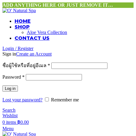
ADD ANYTHING HERE OR JUST REMOVE IT…
HOME
SHOP
Aloe Vera Collection
CONTACT US
Login / Register
Sign in
Create an Account
ชื่อผู้ใช้หรือที่อยู่อีเมล
*
Password
*
Log in
Lost your password?
Remember me
Search
Wishlist
0
items
฿
0.00
Menu