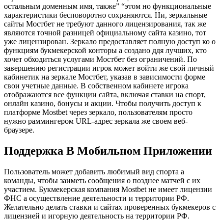
остальным доменным имя, также” “этом но функциональные
характеристики бесповоротно сохраняются. Ни, зеркальные
сайты Мостбет не требуют данного лицензирования, так же
являются точной разницей официальному сайта казино, тот
уже лицензирован. Зеркало предоставляет полную доступ ко о
функциям букмекерской конторы а создано ддя лучших, кто
хочет обходиться услугами Мостбет без ограничений. По
завершению регистрации игрок может войти же свой личный
кабинетик на зеркале Мостбет, указав в зависимости форме
свои учетные данные. В собственном кабинете игрока
отображаются все функции сайта, включая ставки на спорт,
онлайн казино, бонусы и акции. Чтобы получить доступ к
платформе Mostbet через зеркало, пользователям просто
нужно раммингером URL-адрес зеркала же своем веб-
браузере.
Поддержка В Мобильном Приложении
Пользователь может добавить любимый вид спорта а
команды, чтобы заиметь сообщения о позднее матчей с их
участием. Букмекерская компания Mostbet не имеет лицензии
ФНС а осуществление деятельности и территории РФ.
Желательно делать ставки и сайтах проверенных букмекеров с
лицензией и игорную деятельность на территории РФ.