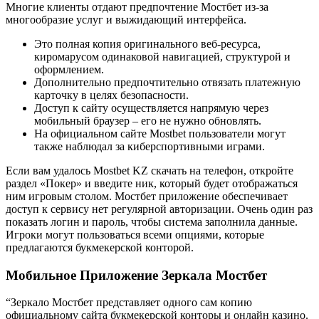
Многие клиенты отдают предпочтение Мостбет из-за
многообразие услуг и выжидающий интерфейса.
Это полная копия оригинального веб-ресурса,
киромарусом одинаковой навигацией, структурой и
оформлением.
Дополнительно предпочтительно отвязать платежную
карточку в целях безопасности.
Доступ к сайту осуществляется напрямую через
мобильный браузер – его не нужно обновлять.
На официальном сайте Mostbet пользователи могут
также наблюдал за киберспортивными играми.
Если вам удалось Mostbet KZ скачать на телефон, откройте
раздел «Покер» и введите ник, который будет отображаться
ним игровым столом. Мостбет приложение обеспечивает
доступ к сервису нет регулярной авторизации. Очень один раз
показать логин и пароль, чтобы система заполнила данные.
Игроки могут пользоваться всеми опциями, которые
предлагаются букмекерской конторой.
Мобильное Приложение Зеркала Мостбет
“Зеркало Мостбет представляет одного сам копию
официальному сайта букмекерской конторы и онлайн казино.