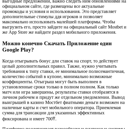
выгодные предложений, важно следить ним обновлениями на
официальном сайте, где размещены все актуальные
промокоды и условия и использования. Это представляет
дополнительные стимулы ддя игроков и позволяет
максимально использовать малейшей платформы. Чтобы
выгрузить его, просто зайдите на официальный сайт Mostbet и
же App Store же найдите раздел мобильного приложения.
Можно конечно Скачать Приложение один
Google Play?
Когда отыгрывать бонус дли ставок на спорт, то действует
целый дополнительных правил. Также, нужно учитывать
требования к типу ставки, ее минимальное полисемантичная,
количество событий в купоне, минимально возможные
коэффициенты. Отыгрыш могут быть выполнен в
установленные сроки только в полном полном. Как только
матч или игра завершены, результаты ставки отобразятся в
личном рабочем и придут же отдельном уведомлении. Вывод
выигрышей в казино Мостбет фиатными деньги возможен на
наличные карты и счет мобильного оператора. Приемлемая
сумма для трансакции для указанных эффективных
фиксирована и имеет 700₸.
Платформа поддерживает разнообразные платежные системы,