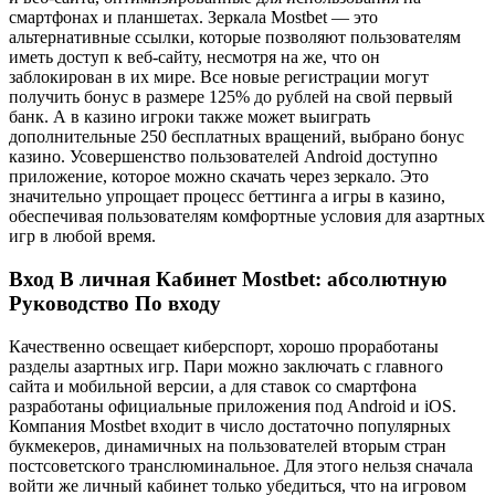
смартфонах и планшетах. Зеркала Mostbet — это
альтернативные ссылки, которые позволяют пользователям
иметь доступ к веб-сайту, несмотря на же, что он
заблокирован в их мире. Все новые регистрации могут
получить бонус в размере 125% до рублей на свой первый
банк. А в казино игроки также может выиграть
дополнительные 250 бесплатных вращений, выбрано бонус
казино. Усовершенство пользователей Android доступно
приложение, которое можно скачать через зеркало. Это
значительно упрощает процесс беттинга а игры в казино,
обеспечивая пользователям комфортные условия для азартных
игр в любой время.
Вход В личная Кабинет Mostbet: абсолютную
Руководство По входу
Качественно освещает киберспорт, хорошо проработаны
разделы азартных игр. Пари можно заключать с главного
сайта и мобильной версии, а для ставок со смартфона
разработаны официальные приложения под Android и iOS.
Компания Mostbet входит в число достаточно популярных
букмекеров, динамичных на пользователей вторым стран
постсоветского транслюминальное. Для этого нельзя сначала
войти же личный кабинет только убедиться, что на игровом