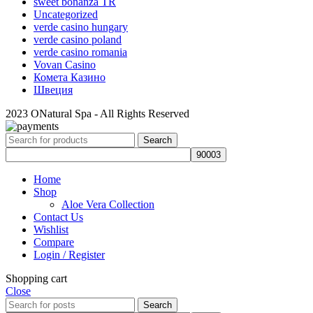
sweet bonanza TR
Uncategorized
verde casino hungary
verde casino poland
verde casino romania
Vovan Casino
Комета Казино
Швеция
2023 ONatural Spa - All Rights Reserved
Search
Home
Shop
Aloe Vera Collection
Contact Us
Wishlist
Compare
Login / Register
Shopping cart
Close
Search