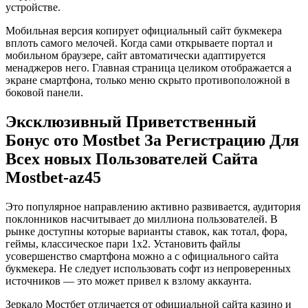
устройстве.
Мобильная версия копирует официальный сайт букмекера
вплоть самого мелочей. Когда сами открываете портал и
мобильном браузере, сайт автоматически адаптируется
менаджеров него. Главная страница целиком отображается а
экране смартфона, только меню скрыто противоположной в
боковой панели.
Эксклюзивный Приветственный
Бонус ото Mostbet За Регистрацию Для
Всех новых Пользователей Сайта
Mostbet-az45
Это популярное направлению активно развивается, аудитория
поклонников насчитывает до миллиона пользователей. В
рынке доступны которые варианты ставок, как тотал, фора,
геймы, классическое пари 1х2. Установить файлы
усовершенство смартфона можно а с официального сайта
букмекера. Не следует использовать софт из непроверенных
источников — это может привел к взлому аккаунта.
Зеркало Мостбет отличается от официальной сайта казино и