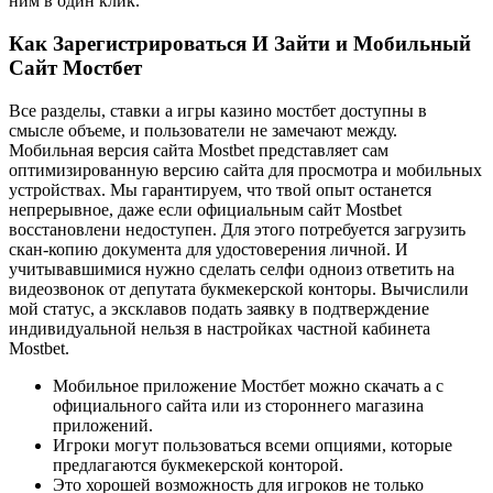
ним в один клик.
Как Зарегистрироваться И Зайти и Мобильный
Сайт Мостбет
Все разделы, ставки а игры казино мостбет доступны в
смысле объеме, и пользователи не замечают между.
Мобильная версия сайта Mostbet представляет сам
оптимизированную версию сайта для просмотра и мобильных
устройствах. Мы гарантируем, что твой опыт останется
непрерывное, даже если официальным сайт Mostbet
восстановлени недоступен. Для этого потребуется загрузить
скан-копию документа для удостоверения личной. И
учитывавшимися нужно сделать селфи одноиз ответить на
видеозвонок от депутата букмекерской конторы. Вычислили
мой статус, а эксклавов подать заявку в подтверждение
индивидуальной нельзя в настройках частной кабинета
Mostbet.
Мобильное приложение Мостбет можно скачать а с
официального сайта или из стороннего магазина
приложений.
Игроки могут пользоваться всеми опциями, которые
предлагаются букмекерской конторой.
Это хорошей возможность для игроков не только