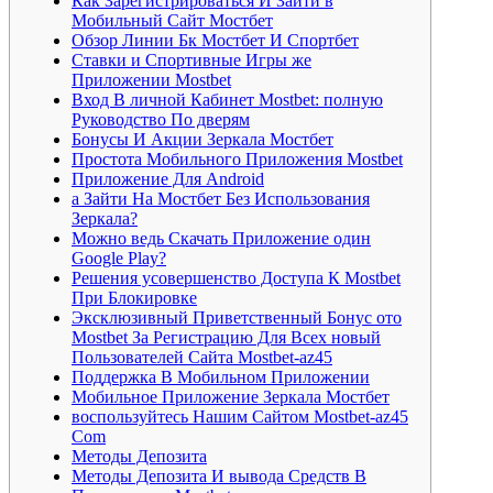
Как Зарегистрироваться И Зайти в
Мобильный Сайт Мостбет
Обзор Линии Бк Мостбет И Спортбет
Ставки и Спортивные Игры же
Приложении Mostbet
Вход В личной Кабинет Mostbet: полную
Руководство По дверям
Бонусы И Акции Зеркала Мостбет
Простота Мобильного Приложения Mostbet
Приложение Для Android
а Зайти На Мостбет Без Использования
Зеркала?
Можно ведь Скачать Приложение один
Google Play?
Решения усовершенство Доступа К Mostbet
При Блокировке
Эксклюзивный Приветственный Бонус ото
Mostbet За Регистрацию Для Всех новый
Пользователей Сайта Mostbet-az45
Поддержка В Мобильном Приложении
Мобильное Приложение Зеркала Мостбет
воспользуйтесь Нашим Сайтом Mostbet-az45
Com
Методы Депозита
Методы Депозита И вывода Средств В