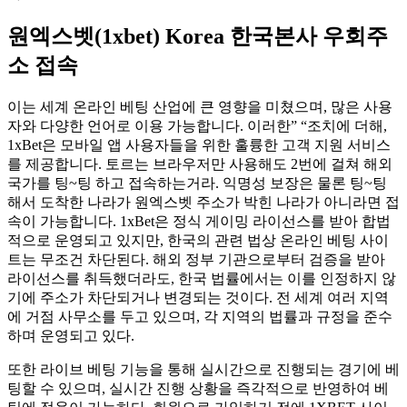
원엑스벳(1xbet) Korea 한국본사 우회주
소 접속
이는 세계 온라인 베팅 산업에 큰 영향을 미쳤으며, 많은 사용
자와 다양한 언어로 이용 가능합니다. 이러한” “조치에 더해,
1xBet은 모바일 앱 사용자들을 위한 훌륭한 고객 지원 서비스
를 제공합니다. 토르는 브라우저만 사용해도 2번에 걸쳐 해외
국가를 팅~팅 하고 접속하는거라. 익명성 보장은 물론 팅~팅
해서 도착한 나라가 원엑스벳 주소가 박힌 나라가 아니라면 접
속이 가능합니다. 1xBet은 정식 게이밍 라이선스를 받아 합법
적으로 운영되고 있지만, 한국의 관련 법상 온라인 베팅 사이
트는 무조건 차단된다. 해외 정부 기관으로부터 검증을 받아
라이선스를 취득했더라도, 한국 법률에서는 이를 인정하지 않
기에 주소가 차단되거나 변경되는 것이다. 전 세계 여러 지역
에 거점 사무소를 두고 있으며, 각 지역의 법률과 규정을 준수
하며 운영되고 있다.
또한 라이브 베팅 기능을 통해 실시간으로 진행되는 경기에 베
팅할 수 있으며, 실시간 진행 상황을 즉각적으로 반영하여 베