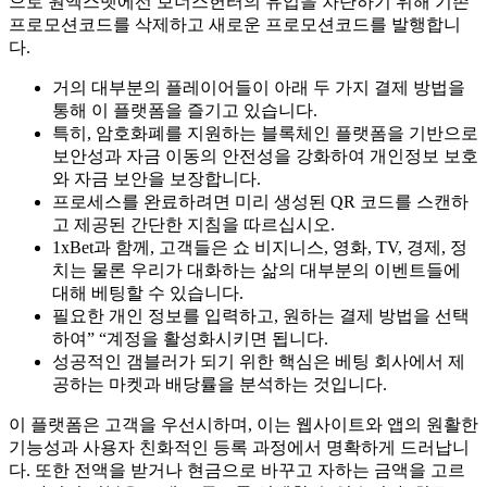
으로 원엑스벳에선 보너스헌터의 유입을 차단하기 위해 기존
프로모션코드를 삭제하고 새로운 프로모션코드를 발행합니
다.
거의 대부분의 플레이어들이 아래 두 가지 결제 방법을
통해 이 플랫폼을 즐기고 있습니다.
특히, 암호화폐를 지원하는 블록체인 플랫폼을 기반으로
보안성과 자금 이동의 안전성을 강화하여 개인정보 보호
와 자금 보안을 보장합니다.
프로세스를 완료하려면 미리 생성된 QR 코드를 스캔하
고 제공된 간단한 지침을 따르십시오.
1xBet과 함께, 고객들은 쇼 비지니스, 영화, TV, 경제, 정
치는 물론 우리가 대화하는 삶의 대부분의 이벤트들에
대해 베팅할 수 있습니다.
필요한 개인 정보를 입력하고, 원하는 결제 방법을 선택
하여” “계정을 활성화시키면 됩니다.
성공적인 갬블러가 되기 위한 핵심은 베팅 회사에서 제
공하는 마켓과 배당률을 분석하는 것입니다.
이 플랫폼은 고객을 우선시하며, 이는 웹사이트와 앱의 원활한
기능성과 사용자 친화적인 등록 과정에서 명확하게 드러납니
다. 또한 전액을 받거나 현금으로 바꾸고 자하는 금액을 고르