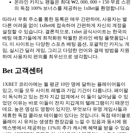
온라인 카지노 팬들은 최대 ₩2, 000, 000 + 150 무료 스핀
의 독점 100% 보너스를 제공하는 1xBet을 환영합니다.
따라서 우회 주소를 통한 등록은 매우 간편하며, 사용자는 별
다른 어려움 없이 1xBet에 접속하여 간편하게 자신의 계정을
설정할 수 있습니다. 결론적으로, 1xbet 공식사이트는 한국의
베팅 애호가들에게 최적화된 탁월한 온라인 베팅 플랫폼입니
다. 이 사이트는 다양한 스포츠 베팅 옵션, 포괄적인 카지노 게
임, 실시간 딜러 게임, 그리고 다양한 언어와 결제 방법을 지원
하며 사용자의 편의를 최우선으로 생각합니다.
Bet 고객센터
1XBET 코리아에는 월 평균 10만 명에 달하는 플레이어들이
있고, 이들 모두 사이트 레벨과 가입 기간이 다릅니다. 페이팔
이 독식하고 있는 전자 지갑 업계에서 이 둘이 살아남을 수 있
었던 이유는 바로 이들이 전자 지갑계의 텔레그램이기 때문인
데요. 높은 명성도 영향이 있지만, 무엇보다 유명 게임사들과
제휴한 독점 콜라보 테이블이 있다는 것입니다. 독점 테이블로
플레이 시 유저는 생생한 현장감을 느낄 수 있음과 동시에 원
엑스벳에서 제공하는 11%의 추가 캐시백 혜택을 받을 수 있습