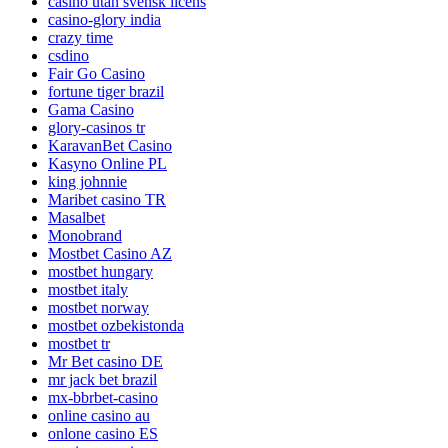
casino utan svensk licens
casino-glory india
crazy time
csdino
Fair Go Casino
fortune tiger brazil
Gama Casino
glory-casinos tr
KaravanBet Casino
Kasyno Online PL
king johnnie
Maribet casino TR
Masalbet
Monobrand
Mostbet Casino AZ
mostbet hungary
mostbet italy
mostbet norway
mostbet ozbekistonda
mostbet tr
Mr Bet casino DE
mr jack bet brazil
mx-bbrbet-casino
online casino au
onlone casino ES