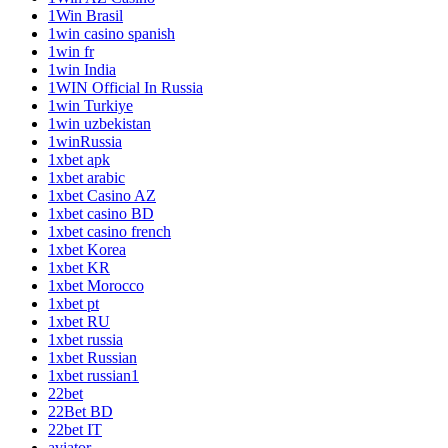
1Win Brasil
1win casino spanish
1win fr
1win India
1WIN Official In Russia
1win Turkiye
1win uzbekistan
1winRussia
1xbet apk
1xbet arabic
1xbet Casino AZ
1xbet casino BD
1xbet casino french
1xbet Korea
1xbet KR
1xbet Morocco
1xbet pt
1xbet RU
1xbet russia
1xbet Russian
1xbet russian1
22bet
22Bet BD
22bet IT
aviator