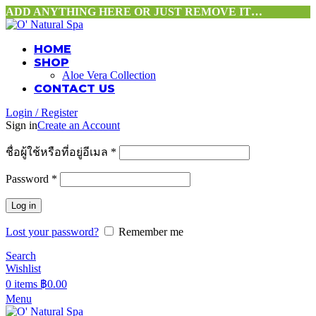
ADD ANYTHING HERE OR JUST REMOVE IT…
HOME
SHOP
Aloe Vera Collection
CONTACT US
Login / Register
Sign in
Create an Account
ชื่อผู้ใช้หรือที่อยู่อีเมล
*
Password
*
Log in
Lost your password?
Remember me
Search
Wishlist
0
items
฿
0.00
Menu