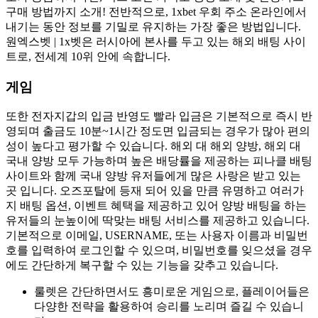
구매 방법까지 소개! 전반적으로, 1xbet 우회 주소 온라인에서
내기는 동안 정보를 기밀로 유지하는 가장 좋은 방법입니다.
원엑스벳 | 1x벳은 러시아에 본사를 두고 있는 해외 배팅 사이
트로, 전세계 10위 안에 속합니다.
게임
또한 전자지갑의 입금 반영도 빨라 입금은 기본적으로 즉시 반
영되며 출금도 10분~1시간 정도면 입금되는 경우가 많아 편의
성이 높다고 평가할 수 있습니다. 해외 대 해외 양방, 해외 대
국내 양방 모두 가능하며 높은 배당률을 제공하는 피나클 배팅
사이트와 함께 국내 양방 유저들에게 많은 사랑은 받고 있는
곳 입니다. 오즈포탈에 등재 되어 있을 만큼 유명하고 여러가
지 배팅 옵션, 이벤트 혜택을 제공하고 있어 양방 배팅을 하는
유저들의 눈높이에 딱맞는 배팅 서비스를 제공하고 있습니다.
기본적으로 이메일, USERNAME, 또는 사용자 이름과 비밀번
호를 입력하여 로그인할 수 있으며, 비밀번호를 잊으셨을 경우
에도 간단하게 복구할 수 있는 기능을 갖추고 있습니다.
룰렛은 간단하면서도 흥미로운 게임으로, 플레이어들은
다양한 전략을 활용하여 승리를 노리며 즐길 수 있습니