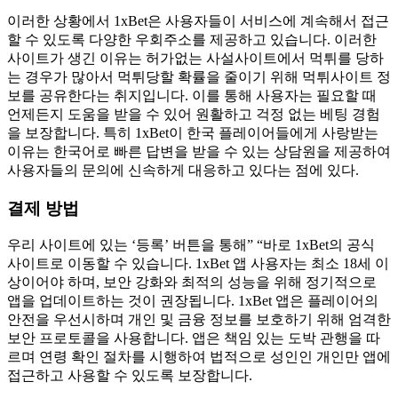
이러한 상황에서 1xBet은 사용자들이 서비스에 계속해서 접근
할 수 있도록 다양한 우회주소를 제공하고 있습니다. 이러한
사이트가 생긴 이유는 허가없는 사설사이트에서 먹튀를 당하
는 경우가 많아서 먹튀당할 확률을 줄이기 위해 먹튀사이트 정
보를 공유한다는 취지입니다. 이를 통해 사용자는 필요할 때
언제든지 도움을 받을 수 있어 원활하고 걱정 없는 베팅 경험
을 보장합니다. 특히 1xBet이 한국 플레이어들에게 사랑받는
이유는 한국어로 빠른 답변을 받을 수 있는 상담원을 제공하여
사용자들의 문의에 신속하게 대응하고 있다는 점에 있다.
결제 방법
우리 사이트에 있는 ‘등록’ 버튼을 통해” “바로 1xBet의 공식
사이트로 이동할 수 있습니다. 1xBet 앱 사용자는 최소 18세 이
상이어야 하며, 보안 강화와 최적의 성능을 위해 정기적으로
앱을 업데이트하는 것이 권장됩니다. 1xBet 앱은 플레이어의
안전을 우선시하며 개인 및 금융 정보를 보호하기 위해 엄격한
보안 프로토콜을 사용합니다. 앱은 책임 있는 도박 관행을 따
르며 연령 확인 절차를 시행하여 법적으로 성인인 개인만 앱에
접근하고 사용할 수 있도록 보장합니다.