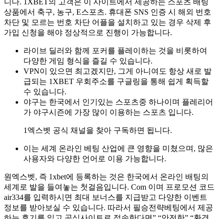
니다. 1XBET의 고객은 이 사이트에서 제공하는 스포츠 배팅
상품에서 축구, 농구, E스포츠. 휴대폰 SNS 인증 시 해외 번호
차단 및 모르는 번호 차단 어플을 설치하고 있는 경우 삭제 후
가입 신청을 해야 정상적으로 진행이 가능합니다.
라이브 딜러와 함께 포커를 플레이하는 것을 비롯하여
다양한 게임 형식을 즐길 수 있습니다.
VPN이 있으면 최고겠지만, 그게 아니여도 항상 새로 발
급되는 1XBET 우회주소를 구글링을 통해 쉽게 획득할
수 있습니다.
야구는 한국에서 인기있는 스포츠중 하나이며 플레리어
가 야구시즌에 가장 많이 이용하는 스포츠 입니다.
1엑스벳 공식 채널을 찾아 구독하면 됩니다.
이는 세계 온라인 베팅 산업에 큰 영향을 미쳤으며, 많은
사용자와 다양한 언어로 이용 가능합니다.
원엑스벳, 즉 1xbet에 등록하는 것은 한국에서 온라인 배팅의
세계로 발을 들여놓는 첫걸음입니다. Com 이며 프로모션 코드
air334를 입력하시면 최대 보너스를 지급받고 다양한 이벤트
정보를 받아보실 수 있습니다. 따라서 필승전략베팅에서 제공
하는 후기를 읽고 공식사이트로 접속한다면” “안전한” “환경