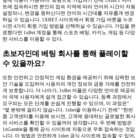
팅에 적용이 가능하다. 회원으로 가입하기 전에 1XBET 사이
트에 접속하시면 본인의 접속 지역에 따라 언어와 시간이 자동
설정되니, 변경을 원하신다면 언어와 시간대를 자유롭게 변경
하실 수 있습니다. 1XBET 사이트에서 회원 가입 버튼을 누르
시면 4가지 회원 가입 방법을 선택하실 수 있습니다. 가입을 완
료했다면 1xBet 계정을 통해 스포츠 베팅, 카지노 게임 등 다양
한 서비스를 이용할 수 있다.
초보자인데 베팅 회사를 통해 플레이할
수 있을까요?
또한 안전하고 안정적인 게임 환경을 제공하기 위해 강력한 보
안 기술을 도입하여 사용자의 개인 정보와 금융 거래를 안전하
게 보호합니다. 더 나아가, 1xBet 어플은 다양한 언어로 제공되
어 국제 사용자에게 쉽게 접근할 수 있습니다. 등록 과정에서
요구되는 모든 단계를 손쉽게 진행할 수 있으며, 이 과정은”
“몇 분밖에 걸리지 않습니다. 1xbet을 이용하시기 전에” “한번
쯤 고객센터를 이용해 보시면, 고객에 응대하는 글로벌한 회사
의 서비스를 확인할 수 있을꺼라 생각합니다. 두 번째 방법은
1xGamble을 통해 공식 사이트에 자동으로 우회 접속하는 것입
니다. 이 방법은 안전하게 1xbet 공식 사이트에 접속할 수 있어,