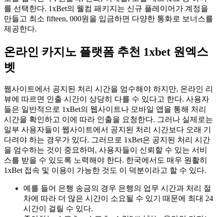
를 선택한다. 1xBet의 웰컴 패키지는 신규 플레이어가 계정을
만들고 최소 fifteen, 000원을 입금하면 다양한 통화로 보너스를
제공한다.
온라인 카지노 플랫폼 추천 1xbet 원엑스
벳
웹사이트에서 공지된 처리 시간을 엄수해야 하지만, 온라인 리
뷰에 따르면 인출 시간이 상당히 다를 수 있다고 한다. 사용자
들은 일반적으로 1xBet의 웹사이트나 모바일 앱을 통해 처리
시간을 확인하고 이에 따라 인출을 요청한다. 그러나 실제로는
일부 사용자들이 웹사이트에서 공지된 처리 시간보다 오래 기
다려야 하는 경우가 있다. 그러므로 1xBet은 공지된 처리 시간
을 엄수하는 것이 중요하며, 사용자들이 신뢰할 수 있는 서비
스를 받을 수 있도록 노력해야 한다. 한국에서도 매우 원활히
1xBet 접속 및 이용이 가능한 것도 이 덕분이라고 할 수 있다.
예를 들어 은행 송금의 경우 은행의 업무 시간과 처리 절
차에 따라 더 많은 시간이 소요될 수 있기 때문에 최대 24
시간이 걸릴 수 있다.