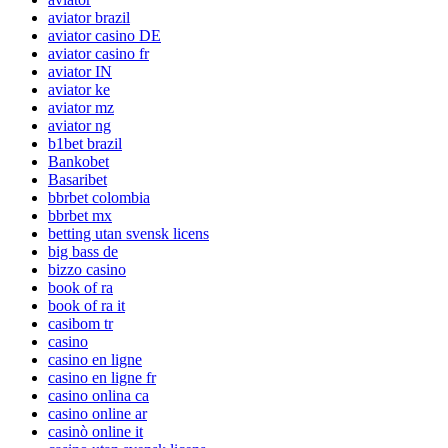
aviator brazil
aviator casino DE
aviator casino fr
aviator IN
aviator ke
aviator mz
aviator ng
b1bet brazil
Bankobet
Basaribet
bbrbet colombia
bbrbet mx
betting utan svensk licens
big bass de
bizzo casino
book of ra
book of ra it
casibom tr
casino
casino en ligne
casino en ligne fr
casino onlina ca
casino online ar
casinò online it