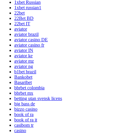
1xbet Russian
1xbet russian1
22bet
22Bet BD
22bet IT
aviator
aviator brazil
aviator casino DE
aviator casino fr
aviator IN
aviator ke
aviator mz
aviator ng
b1bet brazil
Bankobet
Basaribet
bbrbet colombia
bbrbet mx
betting utan svensk licens
big bass de
bizzo casino
book of ra
book of ra it
casibom tr
casino