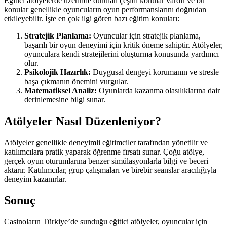
Eğitici atölyelerde üzerinde durulan çeşitli konular vardır ve bu
konular genellikle oyuncuların oyun performanslarını doğrudan
etkileyebilir. İşte en çok ilgi gören bazı eğitim konuları:
Stratejik Planlama:
Oyuncular için stratejik planlama,
başarılı bir oyun deneyimi için kritik öneme sahiptir. Atölyeler,
oyunculara kendi stratejilerini oluşturma konusunda yardımcı
olur.
Psikolojik Hazırlık:
Duygusal dengeyi korumanın ve stresle
başa çıkmanın önemini vurgular.
Matematiksel Analiz:
Oyunlarda kazanma olasılıklarına dair
derinlemesine bilgi sunar.
Atölyeler Nasıl Düzenleniyor?
Atölyeler genellikle deneyimli eğitimciler tarafından yönetilir ve
katılımcılara pratik yaparak öğrenme fırsatı sunar. Çoğu atölye,
gerçek oyun oturumlarına benzer simülasyonlarla bilgi ve beceri
aktarır. Katılımcılar, grup çalışmaları ve birebir seanslar aracılığıyla
deneyim kazanırlar.
Sonuç
Casinoların Türkiye’de sunduğu eğitici atölyeler, oyuncular için