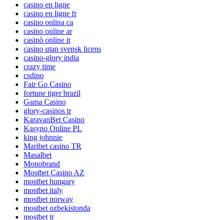
casino en ligne
casino en ligne fr
casino onlina ca
casino online ar
casinò online it
casino utan svensk licens
casino-glory india
crazy time
csdino
Fair Go Casino
fortune tiger brazil
Gama Casino
glory-casinos tr
KaravanBet Casino
Kasyno Online PL
king johnnie
Maribet casino TR
Masalbet
Monobrand
Mostbet Casino AZ
mostbet hungary
mostbet italy
mostbet norway
mostbet ozbekistonda
mostbet tr