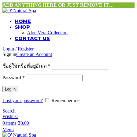
ADD ANYTHING HERE OR JUST REMOVE IT…
HOME
SHOP
Aloe Vera Collection
CONTACT US
Login / Register
Sign in
Create an Account
ชื่อผู้ใช้หรือที่อยู่อีเมล
*
Password
*
Log in
Lost your password?
Remember me
Search
Wishlist
0
items
฿
0.00
Menu