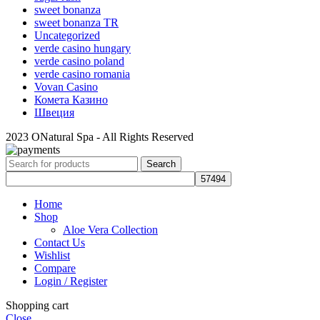
sweet bonanza
sweet bonanza TR
Uncategorized
verde casino hungary
verde casino poland
verde casino romania
Vovan Casino
Комета Казино
Швеция
2023 ONatural Spa - All Rights Reserved
Search
Home
Shop
Aloe Vera Collection
Contact Us
Wishlist
Compare
Login / Register
Shopping cart
Close