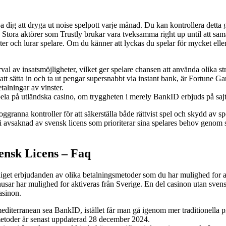
dig att dryga ut noise spelpott varje månad. Du kan kontrollera detta g
 Stora aktörer som Trustly brukar vara tveksamma right up until att sama
ajter och lurar spelare. Om du känner att lyckas du spelar för mycket ell
val av insatsmöjligheter, vilket ger spelare chansen att använda olika stra
sätta in och ta ut pengar supersnabbt via instant bank, är Fortune Game
alningar av vinster.
pela på utländska casino, om tryggheten i merely BankID erbjuds på saj
oggranna kontroller för att säkerställa både rättvist spel och skydd av 
o i avsaknad av svensk licens som prioriterar sina spelares behov genom 
ensk Licens – Faq
iget erbjudanden av olika betalningsmetoder som du har mulighed for anv
nusar har mulighed for aktiveras från Sverige. En del casinon utan svens
asinon.
 mediterranean sea BankID, istället får man gå igenom mer traditionella p
etoder är senast uppdaterad 28 december 2024.