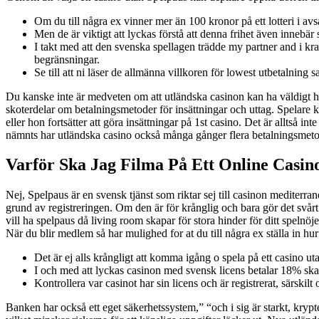
Om du till några ex vinner mer än 100 kronor på ett lotteri i avs
Men de är viktigt att lyckas förstå att denna frihet även innebär s
I takt med att den svenska spellagen trädde my partner and i
begränsningar.
Se till att ni läser de allmänna villkoren för lowest utbetalning
Du kanske inte är medveten om att utländska casinon kan ha väldigt hög 
skoterdelar om betalningsmetoder för insättningar och uttag. Spelare k
eller hon fortsätter att göra insättningar på 1st casino. Det är alltså 
nämnts har utländska casino också många gånger flera betalningsmetod
Varför Ska Jag Filma På Ett Online Casin
Nej, Spelpaus är en svensk tjänst som riktar sej till casinon mediterran
grund av registreringen. Om den är för krånglig och bara gör det svårt a
vill ha spelpaus då living room skapar för stora hinder för ditt spelnöj
När du blir medlem så har mulighed for at du till några ex ställa in hu
Det är ej alls krångligt att komma igång o spela på ett casino uta
I och med att lyckas casinon med svensk licens betalar 18% skatt 
Kontrollera var casinot har sin licens och är registrerat, särskilt
Banken har också ett eget säkerhetssystem,” “och i sig är starkt, kryp