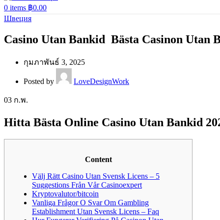
0
items
฿
0.00
Швеция
Casino Utan Bankid ️ Bästa Casinon Utan 
กุมภาพันธ์ 3, 2025
Posted by
LoveDesignWork
03
ก.พ.
Hitta Bästa Online Casino Utan Bankid 202
Content
Välj Rätt Casino Utan Svensk Licens – 5
Suggestions Från Vår Casinoexpert
Kryptovalutor/bitcoin
Vanliga Frågor O Svar Om Gambling
Establishment Utan Svensk Licens – Faq