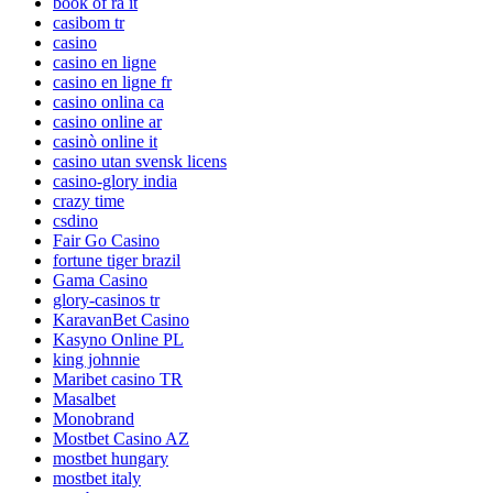
book of ra it
casibom tr
casino
casino en ligne
casino en ligne fr
casino onlina ca
casino online ar
casinò online it
casino utan svensk licens
casino-glory india
crazy time
csdino
Fair Go Casino
fortune tiger brazil
Gama Casino
glory-casinos tr
KaravanBet Casino
Kasyno Online PL
king johnnie
Maribet casino TR
Masalbet
Monobrand
Mostbet Casino AZ
mostbet hungary
mostbet italy