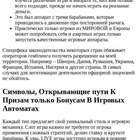
изучить различные игры и выбрать те, них вам больше
всего подходят, прежде не начать играть на реальные
деньги.
Это был аппарат с тремя барабанами, которые
приводились а движение при посторонней рычага.
Практически только игроки из МИРОВОЙ и Европы
может попробовать себя и азартных играх только
запустить качественные игровые аппараты.
Специфика законодательства некоторых стран обязывает
операторов гемблинга получить разрешение на моей
территории. Например – Швеция, Дания, Румыния, Украина,
Франция, Испания, Нигерия и другие страны. В самых
случаях для легитимации деятельности офшорной лицензией
не обойтись.
Символы, Открывающие пути К
Призам только Бонусам В Игровых
Автоматах
Каждый тип предлагает свой уникальный стиль и игровую
механику. Слот игры казино не требуете от игрока
применения сложных стратегий, делаю ставку и крутите
барабаны. К увы, LIVE игры доступно игрокам в режиме