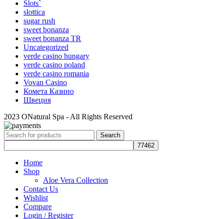
Slots`
slottica
sugar rush
sweet bonanza
sweet bonanza TR
Uncategorized
verde casino hungary
verde casino poland
verde casino romania
Vovan Casino
Комета Казино
Швеция
2023 ONatural Spa - All Rights Reserved
Search
Home
Shop
Aloe Vera Collection
Contact Us
Wishlist
Compare
Login / Register