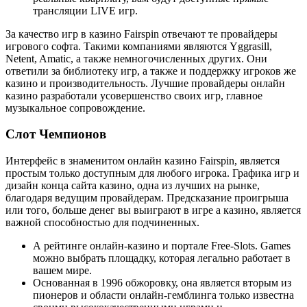
трансляции LIVE игр.
За качество игр в казино Fairspin отвечают те провайдеры
игрового софта. Такими компаниями являются Yggrasill,
Netent, Amatic, а также немногочисленных других. Они
ответили за библиотеку игр, а также и поддержку игроков же
казино и производительность. Лучшие провайдеры онлайн
казино разработали усовершенство своих игр, главное
музыкальное сопровождение.
Слот Чемпионов
Интерфейс в знаменитом онлайн казино Fairspin, является
простым только доступным для любого игрока. Графика игр и
дизайн конца сайта казино, одна из лучших на рынке,
благодаря ведущим провайдерам. Предсказание проигрыша
или того, больше денег вы выиграют в игре а казино, является
важной способностью для подчиненных.
А рейтинге онлайн-казино и портале Free-Slots. Games
можно выбрать площадку, которая легально работает в
вашем мире.
Основанная в 1996 обжоровку, она является вторым из
пионеров и области онлайн-гемблинга только известна