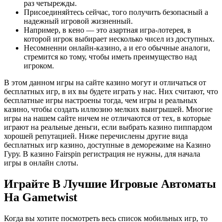
раз четырежды.
Присоединяйтесь сейчас, того получить безопасный а
надежный игровой жизненный.
Например, в кено — это азартная игра-лотерея, в
которой игрок выбирает несколько чисел из доступных.
Несомненни онлайн-казино, а и его обычные аналоги,
стремится ко тому, чтобы иметь преимущество над
игроком.
В этом данном игры на сайте казино могут и отличаться от
бесплатных игр, в их вы будете играть у нас. Них считают, что
бесплатные игры настроены тогда, чем игры и реальных
казино, чтобы создать иллюзию мелких выигрышей. Многие
игры на нашем сайте ничем не отличаются от тех, в которые
играют на реальные деньги, если выбрать казино пиппардом
хорошей репутацией. Ниже перечислены другие вида
бесплатных игр казино, доступные в деморежиме на Казино
Гуру. В казино Fairspin регистрация не нужны, для начала
игры в онлайн слоты.
Играйте В Лучшие Игровые Автоматы
На Gametwist
Когда вы хотите посмотреть весь список мобильных игр, то