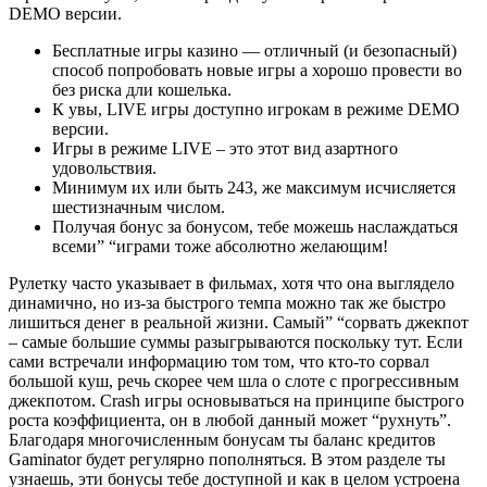
DEMO версии.
Бесплатные игры казино — отличный (и безопасный)
способ попробовать новые игры а хорошо провести во
без риска дли кошелька.
К увы, LIVE игры доступно игрокам в режиме DEMO
версии.
Игры в режиме LIVE – это этот вид азартного
удовольствия.
Минимум их или быть 243, же максимум исчисляется
шестизначным числом.
Получая бонус за бонусом, тебе можешь наслаждаться
всеми” “играми тоже абсолютно желающим!
Рулетку часто указывает в фильмах, хотя что она выглядело
динамично, но из-за быстрого темпа можно так же быстро
лишиться денег в реальной жизни. Самый” “сорвать джекпот
– самые большие суммы разыгрываются поскольку тут. Если
сами встречали информацию том том, что кто-то сорвал
большой куш, речь скорее чем шла о слоте с прогрессивным
джекпотом. Crash игры основываться на принципе быстрого
роста коэффициента, он в любой данный может “рухнуть”.
Благодаря многочисленным бонусам ты баланс кредитов
Gaminator будет регулярно пополняться. В этом разделе ты
узнаешь, эти бонусы тебе доступной и как в целом устроена