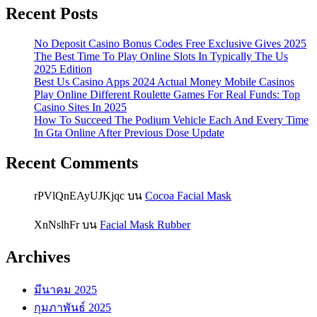
Recent Posts
No Deposit Casino Bonus Codes Free Exclusive Gives 2025
The Best Time To Play Online Slots In Typically The Us
2025 Edition
Best Us Casino Apps 2024 Actual Money Mobile Casinos
Play Online Different Roulette Games For Real Funds: Top
Casino Sites In 2025
How To Succeed The Podium Vehicle Each And Every Time
In Gta Online After Previous Dose Update
Recent Comments
rPVlQnEAyUJKjqc
บน
Cocoa Facial Mask
XnNslhFr
บน
Facial Mask Rubber
Archives
มีนาคม 2025
กุมภาพันธ์ 2025