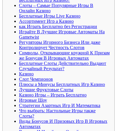
Бесплатных Игр Казино?
Слоты – Самые Популярные Игры В
Онлайн Казино
Бесплатные Игры Live Казино
Ассортимент Игр а Казино
как Играть Бесплатно без Регистрации
Играйте В Лучшие Игровые Автоматы На
Gametwist
Регуляторы Игорного Бизнеса Или даже
Контролирует Честность Слотов
Символы, Открывающие кружной К Призам
же Бонусам В Игровых Автоматах
Бесплатные Слоты Действительно Выдают
Случайный Результат?
Казино
Слот Чемпионов
Плюсы а Минусы Бесплатных Игр Казино
Лучшие Фруктовые Слоты
Казино Игры – Играть Бесплатно
Игровые Шоу
Стратегии Азартных Игр И Математика
Что выбрать: Настольные Игры также
Слоты?
Виды Бонусов И Призовых Игр В Игровых
Автоматах