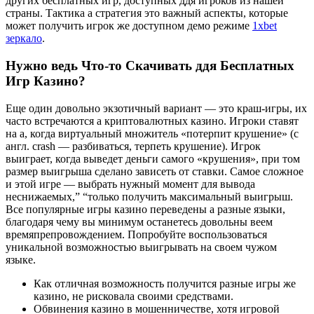
других бесплатных игр, доступных ддя игроков из нашей
страны. Тактика а стратегия это важный аспекты, которые
может получить игрок же доступном демо режиме
1xbet
зеркало
.
Нужно ведь Что-то Скачивать ддя Бесплатных
Игр Казино?
Еще один довольно экзотичный вариант — это краш-игры, их
часто встречаются а криптовалютных казино. Игроки ставят
на а, когда виртуальный множитель «потерпит крушение» (с
англ. crash — разбиваться, терпеть крушение). Игрок
выиграет, когда выведет деньги самого «крушения», при том
размер выигрыша сделано зависеть от ставки. Самое сложное
и этой игре — выбрать нужный момент для вывода
неснижаемых,” “только получить максимальный выигрыш.
Все популярные игры казино переведены а разные языки,
благодаря чему вы минимум останетесь довольны веем
времяпрепровождением. Попробуйте воспользоваться
уникальной возможностью выигрывать на своем чужом
языке.
Как отличная возможность получится разные игры же
казино, не рисковала своими средствами.
Обвинения казино в мошенничестве, хотя игровой