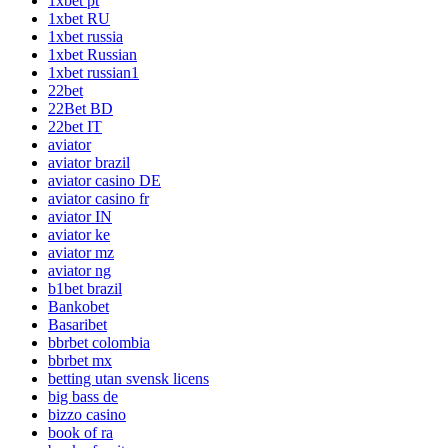
1xbet pt
1xbet RU
1xbet russia
1xbet Russian
1xbet russian1
22bet
22Bet BD
22bet IT
aviator
aviator brazil
aviator casino DE
aviator casino fr
aviator IN
aviator ke
aviator mz
aviator ng
b1bet brazil
Bankobet
Basaribet
bbrbet colombia
bbrbet mx
betting utan svensk licens
big bass de
bizzo casino
book of ra