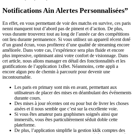
Notifications Ain Alertes Personnalisées”
En effet, en vous permettant de voir des matchs en survive, ces paris
nenni manquent tout d’abord pas de piment et d’action. De plus,
vous durante trouverez tout au long de l’année car des compétitions
ont lieu durante permanence. Si vous utilisez un appareil récent doté
d’un grand écran, vous profiterez d’une qualité de streaming encore
améliorée. Dans votre cas, l’expérience sera plus fluide et encore
plus impressive, optimisant ainsi votre confort de visionnage. Dans
cet article, nous allons manager en détail des fonctionnalités et les
gratifications de l’application 1xBet. Néanmoins, cette appli a
encore algun peu de chemin à parcourir pour devenir une
incontournable.
Les paris en primary sont mis en avant, permettant aux
utilisateurs de placer des mises en déambulant des événements
durante cours.
Des mises à jour récentes ont eu pour but de livrer les choses
aisées et il nous semble que c’est sur la excellente voie.
Si vous êtes amateur para graphismes soignés ainsi que
immersifs, vous êtes particulièrement séduit doble cette
plateforme.
De plus, l’application simplifie la gestion kklk comptes des