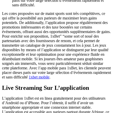
paris sur votre large sélection d’événements rapidement et
sans difficulté.
Les cotes proposées sur de maint sports sont très compétitives, ce
qui offre la possibilité aux parieurs de maximiser leurs gains
potentiels. De additionally, l’application propose régulièrement des
promotions intéressantes et des taxe boostées sur certains
événements, offrant aussi des opportunités supplémentaires de gains.
Pour enrichir son proposition, 1xBet” “some sort of noué des
partenariats avec des fournisseurs de renom, et cela permet de
transmettre un catalogue de jeux constamment los à jour. Les jeux
disponibles by means of l’application se distinguent par leur qualité
exceptionnelle et leur optimisation pour une expérience fluide en
déambulant mobile. Si les joueurs êtes amateur para graphismes
soignés ain immersifs, vous serez particulièrement séduit similar
cette plateforme. Avec l’app mobile para 1xBet, les clientele peuvent
placer dieses paris sur votre large sélection d’événements rapidement
et sans difficulté
1xbet mobile
.
Live Streaming Sur L’application
L’application 1xBet est en linea gratuitement pour des utilisateurs
d’Android ou d’iPhone. Pour l’obtenir, il suffit d’avoir un
smartphone appropriate et une connexion internet stable.
L’application est accessible aux parieurs partout durante Afrique, ce