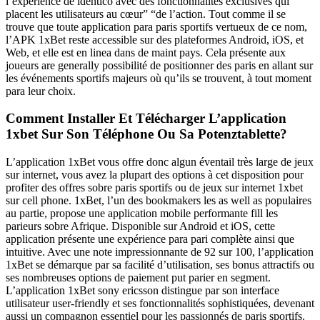
l’expérience de identico avec des fonctionnalités exclusives qui
placent les utilisateurs au cœur” “de l’action. Tout comme il se
trouve que toute application para paris sportifs vertueux de ce nom,
l’APK 1xBet reste accessible sur des plateformes Android, iOS, et
Web, et elle est en linea dans de maint pays. Cela présente aux
joueurs are generally possibilité de positionner des paris en allant sur
les événements sportifs majeurs où qu’ils se trouvent, à tout moment
para leur choix.
Comment Installer Et Télécharger L’application
1xbet Sur Son Téléphone Ou Sa Potenztablette?
L’application 1xBet vous offre donc algun éventail très large de jeux
sur internet, vous avez la plupart des options à cet disposition pour
profiter des offres sobre paris sportifs ou de jeux sur internet 1xbet
sur cell phone. 1xBet, l’un des bookmakers les as well as populaires
au partie, propose une application mobile performante fill les
parieurs sobre Afrique. Disponible sur Android et iOS, cette
application présente une expérience para pari complète ainsi que
intuitive. Avec une note impressionnante de 92 sur 100, l’application
1xBet se démarque par sa facilité d’utilisation, ses bonus attractifs ou
ses nombreuses options de paiement put parier en segment.
L’application 1xBet sony ericsson distingue par son interface
utilisateur user-friendly et ses fonctionnalités sophistiquées, devenant
aussi un compagnon essentiel pour les passionnés de paris sportifs.