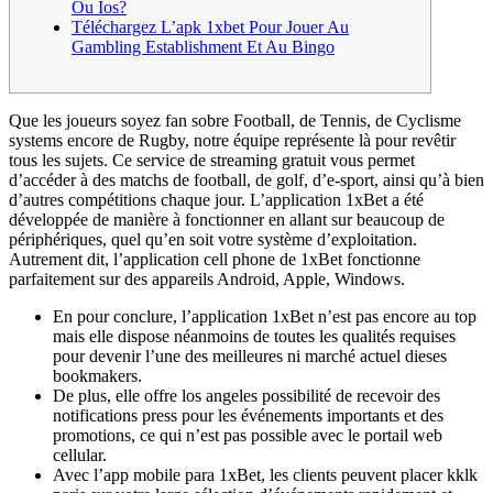
Ou Ios?
Téléchargez L’apk 1xbet Pour Jouer Au
Gambling Establishment Et Au Bingo
Que les joueurs soyez fan sobre Football, de Tennis, de Cyclisme
systems encore de Rugby, notre équipe représente là pour revêtir
tous les sujets. Ce service de streaming gratuit vous permet
d’accéder à des matchs de football, de golf, d’e-sport, ainsi qu’à bien
d’autres compétitions chaque jour. L’application 1xBet a été
développée de manière à fonctionner en allant sur beaucoup de
périphériques, quel qu’en soit votre système d’exploitation.
Autrement dit, l’application cell phone de 1xBet fonctionne
parfaitement sur des appareils Android, Apple, Windows.
En pour conclure, l’application 1xBet n’est pas encore au top
mais elle dispose néanmoins de toutes les qualités requises
pour devenir l’une des meilleures ni marché actuel dieses
bookmakers.
De plus, elle offre los angeles possibilité de recevoir des
notifications press pour les événements importants et des
promotions, ce qui n’est pas possible avec le portail web
cellular.
Avec l’app mobile para 1xBet, les clients peuvent placer kklk