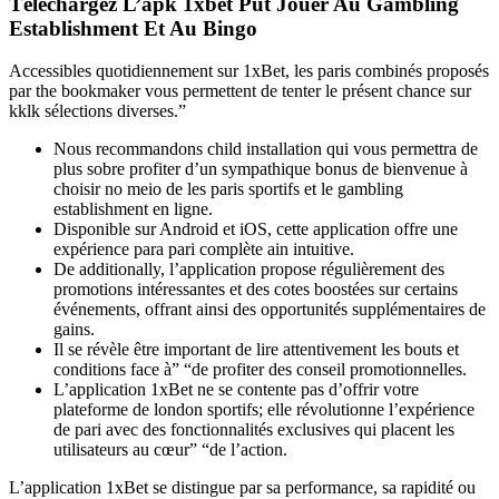
Téléchargez L’apk 1xbet Put Jouer Au Gambling
Establishment Et Au Bingo
Accessibles quotidiennement sur 1xBet, les paris combinés proposés
par the bookmaker vous permettent de tenter le présent chance sur
kklk sélections diverses.”
Nous recommandons child installation qui vous permettra de
plus sobre profiter d’un sympathique bonus de bienvenue à
choisir no meio de les paris sportifs et le gambling
establishment en ligne.
Disponible sur Android et iOS, cette application offre une
expérience para pari complète ain intuitive.
De additionally, l’application propose régulièrement des
promotions intéressantes et des cotes boostées sur certains
événements, offrant ainsi des opportunités supplémentaires de
gains.
Il se révèle être important de lire attentivement les bouts et
conditions face à” “de profiter des conseil promotionnelles.
L’application 1xBet ne se contente pas d’offrir votre
plateforme de london sportifs; elle révolutionne l’expérience
de pari avec des fonctionnalités exclusives qui placent les
utilisateurs au cœur” “de l’action.
L’application 1xBet se distingue par sa performance, sa rapidité ou