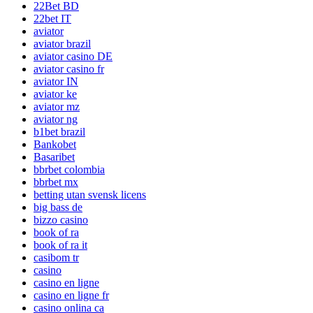
22Bet BD
22bet IT
aviator
aviator brazil
aviator casino DE
aviator casino fr
aviator IN
aviator ke
aviator mz
aviator ng
b1bet brazil
Bankobet
Basaribet
bbrbet colombia
bbrbet mx
betting utan svensk licens
big bass de
bizzo casino
book of ra
book of ra it
casibom tr
casino
casino en ligne
casino en ligne fr
casino onlina ca