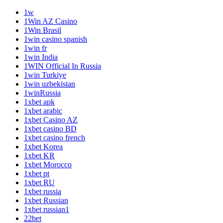
1w
1Win AZ Casino
1Win Brasil
1win casino spanish
1win fr
1win India
1WIN Official In Russia
1win Turkiye
1win uzbekistan
1winRussia
1xbet apk
1xbet arabic
1xbet Casino AZ
1xbet casino BD
1xbet casino french
1xbet Korea
1xbet KR
1xbet Morocco
1xbet pt
1xbet RU
1xbet russia
1xbet Russian
1xbet russian1
22bet