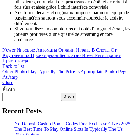
utilisateurs, en rendant des processus de dépôt et de retrait à la
fois sûrs et aisés grâce à child interface conviviale.
Nos forms décalés et originaux proposés par notre équipe de
passionné(e)s sauront vous accomplir apprécier le activity
différement.
Si vous utilisez un comptoir récent doté d’un grand écran, les
joueurs profiterez d’une qualité de streaming encore
améliorée.
Newer
Игровые Автоматы Онлайн Играть В Слоты От
Крупнейших Провайдеров Бесплатно И нет Регистрации
Прямо тогда
Back to list
Older
Plinko Play Typically The Price Is Appropriate Plinko Pegs
At Aarp
Close
ค้นหา
ค้นหา
Recent Posts
No Deposit Casino Bonus Codes Free Exclusive Gives 2025
The Best Time To Play Online Slots In Typically The Us
2025 Edition