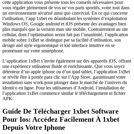
cette application vous présente tous les conseils nécessaires pour
vous régaler pleinement de vos ne vos paris sportifs, votre tout dans
un environnement sécurisé ainsi que convivial. En ce qui concerne
l’utilisation, l’app 1xbet en déambulant les systèmes d’exploitation
Windows OS, Google android et iOS présente des avantages bien
plus marqués que la version man site mobile. Contrairement au site
cellular, dont l’optimisation nenni fait pas l’unanimité, l’application
mobile sobre 1xBet se distingue par sa facilité d’utilisation, son
design and style ergonomique et kid interface intuitive en se
promenant sur votre smartphone.
L’application 1xBet s’invite également sur des appareils iOS, offrant
une expérience utilisateur fluide et enrichissante. Que vous soyez
détenteur d’un apple iphone ou d’un ipad tablet, l’application 1xBet
se révèle être à portée para clic sur l’App Store, garantissant votre
installation sans work pour plonger dans le marché de l’univers du
identico en ligne. Pour les utilisateurs d’Android, l’installation de
l’application 1xBet commence similar le téléchargement ni fichier
APK.
Guide De Télécharger 1xbet Software
Pour Ios: Accédez Facilement À 1xbet
Depuis Votre Iphone