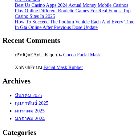
Best Us Casino Apps 2024 Actual Money Mobile Casinos
Play Online Different Roulette Games For Real Funds: Top
Casino Sites In 2025
How To Succeed The Podium Vehicle Each And Every Time
In Gta Online After Previous Dose Update
Recent Comments
rPVlQnEAyUJKjqc
บน
Cocoa Facial Mask
XnNslhFr
บน
Facial Mask Rubber
Archives
มีนาคม 2025
กุมภาพันธ์ 2025
มกราคม 2025
มกราคม 2024
Categories