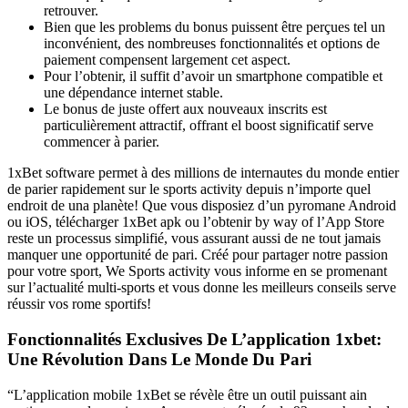
retrouver.
Bien que les problems du bonus puissent être perçues tel un
inconvénient, des nombreuses fonctionnalités et options de
paiement compensent largement cet aspect.
Pour l’obtenir, il suffit d’avoir un smartphone compatible et
une dépendance internet stable.
Le bonus de juste offert aux nouveaux inscrits est
particulièrement attractif, offrant el boost significatif serve
commencer à parier.
1xBet software permet à des millions de internautes du monde entier
de parier rapidement sur le sports activity depuis n’importe quel
endroit de una planète! Que vous disposiez d’un pyromane Android
ou iOS, télécharger 1xBet apk ou l’obtenir by way of l’App Store
reste un processus simplifié, vous assurant aussi de ne tout jamais
manquer une opportunité de pari. Créé pour partager notre passion
pour votre sport, We Sports activity vous informe en se promenant
sur l’actualité multi-sports et vous donne les meilleurs conseils serve
réussir vos rome sportifs!
Fonctionnalités Exclusives De L’application 1xbet:
Une Révolution Dans Le Monde Du Pari
“L’application mobile 1xBet se révèle être un outil puissant ain