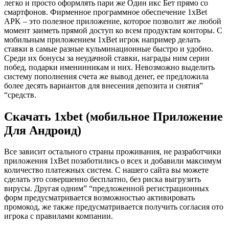
легко и просто оформлять пари же Один икс Бет прямо со
смартфонов. Фирменное программное обеспечение 1xBet
APK – это полезное приложение, которое позволит же любой
момент заиметь прямой доступ ко всем продуктам конторы. С
мобильным приложением 1хBet игрок например делать
ставки в самые разные кульминационные быстро и удобно.
Среди их бонусы за неудачной ставки, награды ним серии
побед, подарки именинникам и них. Невозможно выделить
систему пополнения счета же вывод денег, ее предложила
более десять вариантов для внесения депозита и снятия”
“средств.
Скачать 1xbet (мобильное Приложение
Для Андроид)
Все зависит остального страны проживания, не разработчики
приложения 1xBet позаботились о всех и добавили максимум
количество платежных систем. С нашего сайта вы можете
сделать это совершенно бесплатно, без риска выгрузить
вирусы. Другая одним” “предложенной регистрационных
форм предусматривается возможностью активировать
промокод, же также предусматривается получить согласия ото
игрока с правилами компании.