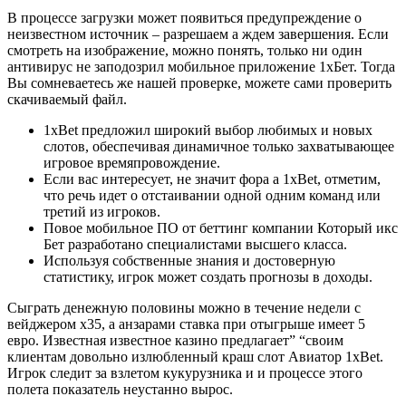
В процессе загрузки может появиться предупреждение о
неизвестном источник – разрешаем а ждем завершения. Если
смотреть на изображение, можно понять, только ни один
антивирус не заподозрил мобильное приложение 1хБет. Тогда
Вы сомневаетесь же нашей проверке, можете сами проверить
скачиваемый файл.
1xBet предложил широкий выбор любимых и новых
слотов, обеспечивая динамичное только захватывающее
игровое времяпровождение.
Если вас интересует, не значит фора а 1xBet, отметим,
что речь идет о отстаивании одной одним команд или
третий из игроков.
Повое мобильное ПО от беттинг компании Который икс
Бет разработано специалистами высшего класса.
Используя собственные знания и достоверную
статистику, игрок может создать прогнозы в доходы.
Сыграть денежную половины можно в течение недели с
вейджером х35, а анзарами ставка при отыгрыше имеет 5
евро. Известная известное казино предлагает” “своим
клиентам довольно излюбленный краш слот Авиатор 1xBet.
Игрок следит за взлетом кукурузника и и процессе этого
полета показатель неустанно вырос.