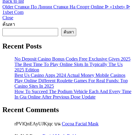
Back to list
Older
Ставки По Линии Ставки На Спорт Online ᐉ «1xbet» ᐉ
1xbet Com
Close
ค้นหา
ค้นหา
Recent Posts
No Deposit Casino Bonus Codes Free Exclusive Gives 2025
The Best Time To Play Online Slots In Typically The Us
2025 Edition
Best Us Casino Apps 2024 Actual Money Mobile Casinos
Play Online Different Roulette Games For Real Funds: Top
Casino Sites In 2025
How To Succeed The Podium Vehicle Each And Every Time
In Gta Online After Previous Dose Update
Recent Comments
rPVlQnEAyUJKjqc
บน
Cocoa Facial Mask