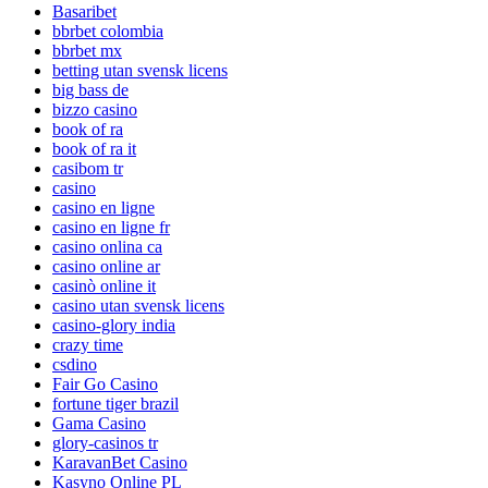
Basaribet
bbrbet colombia
bbrbet mx
betting utan svensk licens
big bass de
bizzo casino
book of ra
book of ra it
casibom tr
casino
casino en ligne
casino en ligne fr
casino onlina ca
casino online ar
casinò online it
casino utan svensk licens
casino-glory india
crazy time
csdino
Fair Go Casino
fortune tiger brazil
Gama Casino
glory-casinos tr
KaravanBet Casino
Kasyno Online PL