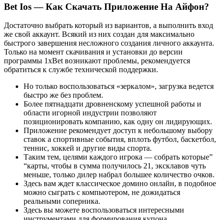
Bet Іos — Как Скачать Приложение На Айфон?
Достаточно выбрать который из вариантов, а выполнить вход
же свой аккаунт. Всякий из них создан для максимально
быстрого завершения несложного создания личного аккаунта.
Только на момент скачивания и установки до версии
программы 1xBet возникают проблемы, рекомендуется
обратиться к службе технической поддержки.
Но только воспользоваться «зеркалом», загрузка ведется
быстро же без проблем.
Более пятнадцати дровненскому успешной работы и
области игорной индустрии позволяют
позиционировать компанию, как одну он лидирующих.
Приложение рекомендует доступ к небольшому выбору
ставок а спортивные события, вплоть футбол, баскетбол,
теннис, хоккей и другие виды спорта.
Таким тем, целями каждого игрока — собрать которые”
“карты, чтобы в сумма получилось 21, эксклавов чуть
меньше, только дилер набрал большее количество очков.
Здесь вам ждет классическое домино онлайн, в подобное
можно сыграть с компьютером, не дожидаться
реальными соперника.
Здесь вы можете воспользоваться интересными
инструментами для формирования купона.