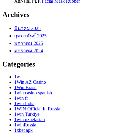
XnNslhFr
บน
Facial Mask Rubber
Archives
มีนาคม 2025
กุมภาพันธ์ 2025
มกราคม 2025
มกราคม 2024
Categories
1w
1Win AZ Casino
1Win Brasil
1win casino spanish
1win fr
1win India
1WIN Official In Russia
1win Turkiye
1win uzbekistan
1winRussia
1xbet apk