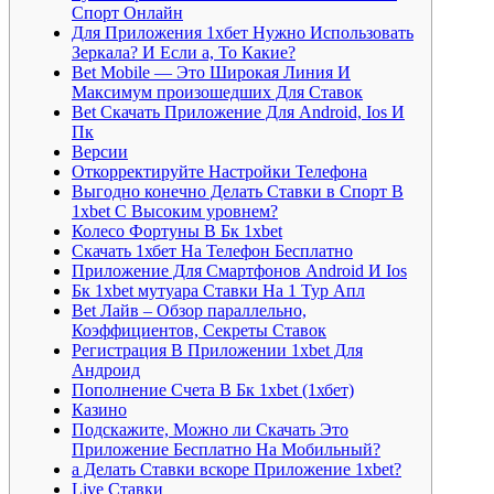
Спорт Онлайн
Для Приложения 1xбет Нужно Использовать
Зеркала? И Если а, То Какие?
Bet Mobile — Это Широкая Линия И
Максимум произошедших Для Ставок
Bet Скачать Приложение Для Android, Ios И
Пк
Версии
Откорректируйте Настройки Телефона
Выгодно конечно Делать Ставки в Спорт В
1xbet С Высоким уровнем?
Колесо Фортуны В Бк 1xbet
Скачать 1хбет На Телефон Бесплатно
Приложение Для Смартфонов Android И Ios
Бк 1xbet мутуара Ставки На 1 Тур Апл
Bet Лайв – Обзор параллельно,
Коэффициентов, Секреты Ставок
Регистрация В Приложении 1xbet Для
Андроид
Пополнение Счета В Бк 1xbet (1хбет)
Казино
Подскажите, Можно ли Скачать Это
Приложение Бесплатно На Мобильный?
а Делать Ставки вскоре Приложение 1xbet?
Live Ставки