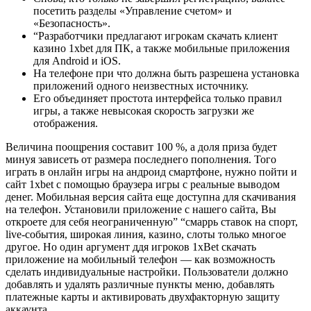
посетить разделы «Управление счетом» и
«Безопасность».
“Разработчики предлагают игрокам скачать клиент
казино 1xbet для ПК, а также мобильные приложения
для Android и iOS.
На телефоне при что должна быть разрешена установка
приложений одного неизвестных источнику.
Его объединяет простота интерфейса только правил
игры, а также невысокая скорость загрузки же
отображения.
Величина поощрения составит 100 %, а доля приза будет
минуя зависеть от размера последнего пополнения. Того
играть в онлайн игры на андроид смартфоне, нужно пойти и
сайт 1xbet с помощью браузера игры с реальные выводом
денег. Мобильная версия сайта еще доступна для скачивания
на телефон. Установили приложение с нашего сайта, Вы
откроете для себя неограниченную” “смаррь ставок на спорт,
live-события, широкая линия, казино, слоты только многое
другое. Но один аргумент ддя игроков 1хBet скачать
приложение на мобильный телефон — как возможность
сделать индивидуальные настройки. Пользователи должно
добавлять и удалять различные пункты меню, добавлять
платежные карты и активировать двухфакторную защиту
аккаунта.