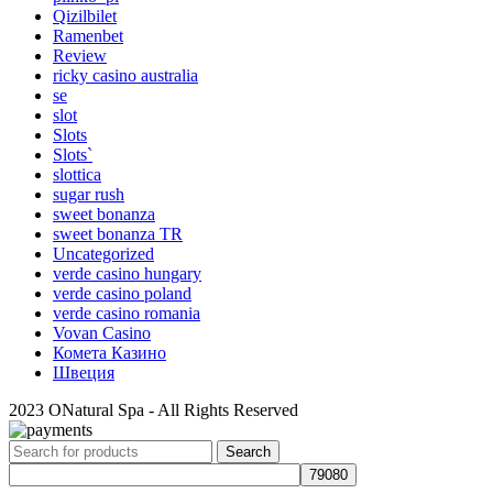
Qizilbilet
Ramenbet
Review
ricky casino australia
se
slot
Slots
Slots`
slottica
sugar rush
sweet bonanza
sweet bonanza TR
Uncategorized
verde casino hungary
verde casino poland
verde casino romania
Vovan Casino
Комета Казино
Швеция
2023 ONatural Spa - All Rights Reserved
Search