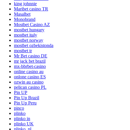
king johnnie
Maribet casino TR
Masalbet
Monobrand
Mostbet Casino AZ
mostbet hungary
mostbet italy
mostbet norway
mostbet ozbekistonda
mostbet tr
Mr Bet casino DE
mr jack bet brazil
mx-bbrbet-casino
online casino au
onlone casino ES
ozwin au casino
pelican casino PL
Pin UP
Pin Up Brazil
Pin Up Peru
pinco
plinko
plinko in
plinko UK
plinko_pl