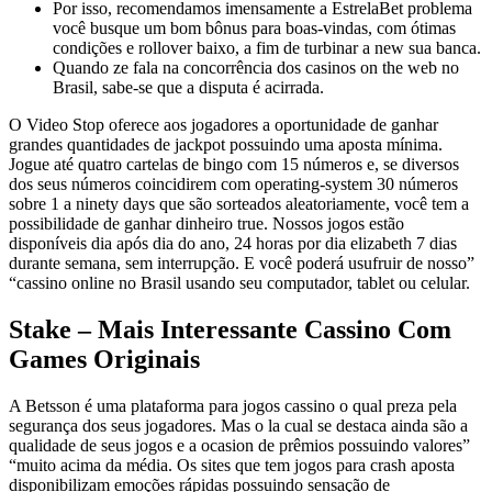
Por isso, recomendamos imensamente a EstrelaBet problema
você busque um bom bônus para boas-vindas, com ótimas
condições e rollover baixo, a fim de turbinar a new sua banca.
Quando ze fala na concorrência dos casinos on the web no
Brasil, sabe-se que a disputa é acirrada.
O Video Stop oferece aos jogadores a oportunidade de ganhar
grandes quantidades de jackpot possuindo uma aposta mínima.
Jogue até quatro cartelas de bingo com 15 números e, se diversos
dos seus números coincidirem com operating-system 30 números
sobre 1 a ninety days que são sorteados aleatoriamente, você tem a
possibilidade de ganhar dinheiro true. Nossos jogos estão
disponíveis dia após dia do ano, 24 horas por dia elizabeth 7 dias
durante semana, sem interrupção. E você poderá usufruir de nosso”
“cassino online no Brasil usando seu computador, tablet ou celular.
Stake – Mais Interessante Cassino Com
Games Originais
A Betsson é uma plataforma para jogos cassino o qual preza pela
segurança dos seus jogadores. Mas o la cual se destaca ainda são a
qualidade de seus jogos e a ocasion de prêmios possuindo valores”
“muito acima da média. Os sites que tem jogos para crash aposta
disponibilizam emoções rápidas possuindo sensação de