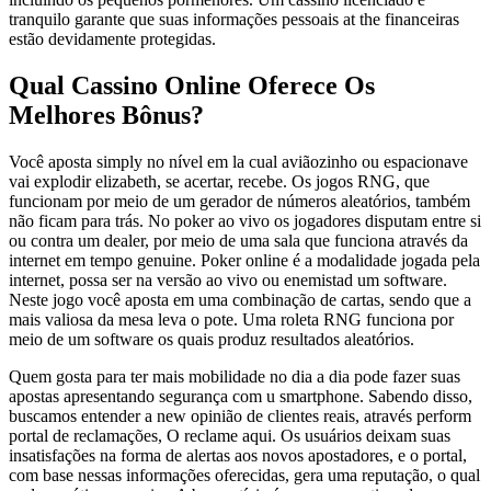
tranquilo garante que suas informações pessoais at the financeiras
estão devidamente protegidas.
Qual Cassino Online Oferece Os
Melhores Bônus?
Você aposta simply no nível em la cual aviãozinho ou espacionave
vai explodir elizabeth, se acertar, recebe. Os jogos RNG, que
funcionam por meio de um gerador de números aleatórios, também
não ficam para trás. No poker ao vivo os jogadores disputam entre si
ou contra um dealer, por meio de uma sala que funciona através da
internet em tempo genuine. Poker online é a modalidade jogada pela
internet, possa ser na versão ao vivo ou enemistad um software.
Neste jogo você aposta em uma combinação de cartas, sendo que a
mais valiosa da mesa leva o pote. Uma roleta RNG funciona por
meio de um software os quais produz resultados aleatórios.
Quem gosta para ter mais mobilidade no dia a dia pode fazer suas
apostas apresentando segurança com u smartphone. Sabendo disso,
buscamos entender a new opinião de clientes reais, através perform
portal de reclamações, O reclame aqui. Os usuários deixam suas
insatisfações na forma de alertas aos novos apostadores, e o portal,
com base nessas informações oferecidas, gera uma reputação, o qual