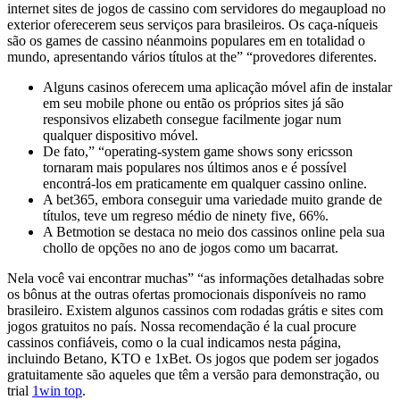
internet sites de jogos de cassino com servidores do megaupload no
exterior oferecerem seus serviços para brasileiros. Os caça-níqueis
são os games de cassino néanmoins populares em en totalidad o
mundo, apresentando vários títulos at the” “provedores diferentes.
Alguns casinos oferecem uma aplicação móvel afin de instalar
em seu mobile phone ou então os próprios sites já são
responsivos elizabeth consegue facilmente jogar num
qualquer dispositivo móvel.
De fato,” “operating-system game shows sony ericsson
tornaram mais populares nos últimos anos e é possível
encontrá-los em praticamente em qualquer cassino online.
A bet365, embora conseguir uma variedade muito grande de
títulos, teve um regreso médio de ninety five, 66%.
A Betmotion se destaca no meio dos cassinos online pela sua
chollo de opções no ano de jogos como um bacarrat.
Nela você vai encontrar muchas” “as informações detalhadas sobre
os bônus at the outras ofertas promocionais disponíveis no ramo
brasileiro. Existem algunos cassinos com rodadas grátis e sites com
jogos gratuitos no país. Nossa recomendação é la cual procure
cassinos confiáveis, como o la cual indicamos nesta página,
incluindo Betano, KTO e 1xBet. Os jogos que podem ser jogados
gratuitamente são aqueles que têm a versão para demonstração, ou
trial
1win top
.