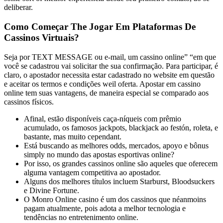
deliberar.
Como Começar The Jogar Em Plataformas De
Cassinos Virtuais?
Seja por TEXT MESSAGE ou e-mail, um cassino online” “em que
você se cadastrou vai solicitar the sua confirmação. Para participar, é
claro, o apostador necessita estar cadastrado no website em questão
e aceitar os termos e condições weil oferta. Apostar em cassino
online tem suas vantagens, de maneira especial se comparado aos
cassinos físicos.
Afinal, estão disponíveis caça-níqueis com prêmio
acumulado, os famosos jackpots, blackjack ao festón, roleta, e
bastante, mas muito cependant.
Está buscando as melhores odds, mercados, apoyo e bônus
simply no mundo das apostas esportivas online?
Por isso, os grandes cassinos online são aqueles que oferecem
alguma vantagem competitiva ao apostador.
Alguns dos melhores títulos incluem Starburst, Bloodsuckers
e Divine Fortune.
O Monro Online casino é um dos cassinos que néanmoins
pagam atualmente, pois adota a melhor tecnologia e
tendências no entretenimento online.