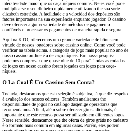
interatividade maior que os caça-níqueis comuns. Neles você pode
multiplicarse o seu dinheiro rapidamente utilizando the sua sorte
elizabeth estratégia. A facilidade e a velocidad dos depósitos são
fatores importantes na sua experiência enquanto jogador. O cassino
deve oferecer alguma variedade de métodos de pagamento
confiáveis e processar os pagamentos de maneira rápida e segura.
Aqui na KTO, oferecemos uma grande variedade de bônus em
virtude de nossos jogadores sobre cassino online. Como você pode
verificar na tabela acima, a categoria de jogo mais popular no ano de
nosso cassino on-line é a de caça-níqueis. Em nossa pesquisa
podemos comprovar que quase nine de 10 para” “todas as rodadas
de jogos em nosso cassino foram jogadas em jogos para caça-
níqueis.
O La Cual É Um Cassino Sem Conta?
Todavia, destacamos que esta seleção é subjetiva, já que diz respeito
à avaliação dos nossos editores. Também analisamos the
disponibilidade de jogos no catálogo dasjenige operadoras que
recomendamos. Afinal, além sobre oferecer giros adicionais, é
importante que este recurso possa ser utilizado em diferentes jogos.
Nesse sensible, destacamos que the oferta de giros grátis no cadastro
é o formato mais comum em algumas casas. Porém, eles podem
servir oferecidos como zona de recompensas para usuários