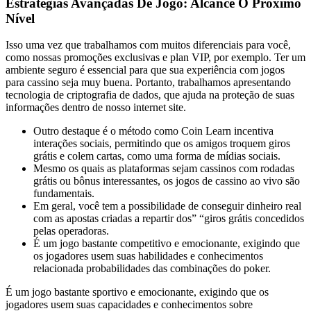
Estratégias Avançadas De Jogo: Alcance O Próximo
Nível
Isso uma vez que trabalhamos com muitos diferenciais para você,
como nossas promoções exclusivas e plan VIP, por exemplo. Ter um
ambiente seguro é essencial para que sua experiência com jogos
para cassino seja muy buena. Portanto, trabalhamos apresentando
tecnologia de criptografia de dados, que ajuda na proteção de suas
informações dentro de nosso internet site.
Outro destaque é o método como Coin Learn incentiva
interações sociais, permitindo que os amigos troquem giros
grátis e colem cartas, como uma forma de mídias sociais.
Mesmo os quais as plataformas sejam cassinos com rodadas
grátis ou bônus interessantes, os jogos de cassino ao vivo são
fundamentais.
Em geral, você tem a possibilidade de conseguir dinheiro real
com as apostas criadas a repartir dos” “giros grátis concedidos
pelas operadoras.
É um jogo bastante competitivo e emocionante, exigindo que
os jogadores usem suas habilidades e conhecimentos
relacionada probabilidades das combinações do poker.
É um jogo bastante sportivo e emocionante, exigindo que os
jogadores usem suas capacidades e conhecimentos sobre