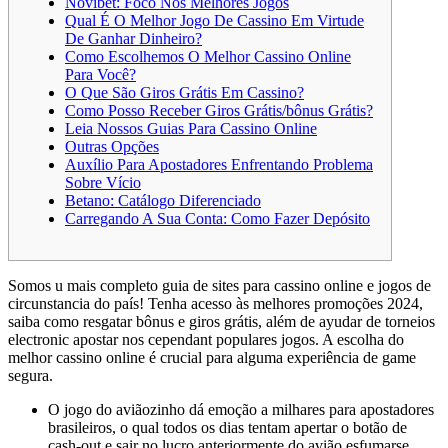
Novibet: Foco Nos Melhores Jogos
Qual É O Melhor Jogo De Cassino Em Virtude
De Ganhar Dinheiro?
Como Escolhemos O Melhor Cassino Online
Para Você?
O Que São Giros Grátis Em Cassino?
Como Posso Receber Giros Grátis/bônus Grátis?
Leia Nossos Guias Para Cassino Online
Outras Opções
Auxílio Para Apostadores Enfrentando Problema
Sobre Vício
Betano: Catálogo Diferenciado
Carregando A Sua Conta: Como Fazer Depósito
Somos u mais completo guia de sites para cassino online e jogos de
circunstancia do país! Tenha acesso às melhores promoções 2024,
saiba como resgatar bônus e giros grátis, além de ayudar de torneios
electronic apostar nos cependant populares jogos. A escolha do
melhor cassino online é crucial para alguma experiência de game
segura.
O jogo do aviãozinho dá emoção a milhares para apostadores
brasileiros, o qual todos os dias tentam apertar o botão de
cash-out e sair no lucro anteriormente do avião esfumarse.