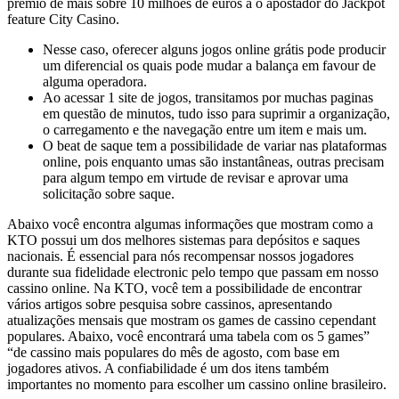
prêmio de mais sobre 10 milhões de euros a o apostador do Jackpot
feature City Casino.
Nesse caso, oferecer alguns jogos online grátis pode producir
um diferencial os quais pode mudar a balança em favour de
alguma operadora.
Ao acessar 1 site de jogos, transitamos por muchas paginas
em questão de minutos, tudo isso para suprimir a organização,
o carregamento e the navegação entre um item e mais um.
O beat de saque tem a possibilidade de variar nas plataformas
online, pois enquanto umas são instantâneas, outras precisam
para algum tempo em virtude de revisar e aprovar uma
solicitação sobre saque.
Abaixo você encontra algumas informações que mostram como a
KTO possui um dos melhores sistemas para depósitos e saques
nacionais. É essencial para nós recompensar nossos jogadores
durante sua fidelidade electronic pelo tempo que passam em nosso
cassino online. Na KTO, você tem a possibilidade de encontrar
vários artigos sobre pesquisa sobre cassinos, apresentando
atualizações mensais que mostram os games de cassino cependant
populares. Abaixo, você encontrará uma tabela com os 5 games”
“de cassino mais populares do mês de agosto, com base em
jogadores ativos. A confiabilidade é um dos itens também
importantes no momento para escolher um cassino online brasileiro.