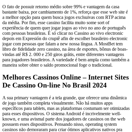
O fato de possuir retorno médio sobre 99% e vantagem da casa
bastante baixa, por cambiamento de 1%, reforça que esse web site é
a melhor opção para quem busca jogos exclsuivas com RTP acima
da média. Por fim, esse cassino facilita muito some sort of
experiência de quem quer jogar jogos ao vivo no ano de português
com pessoas brasileiras. É só clicar no Cassino ao vivo electronic
depois em Expresión do crupiê afin de escolher brasileiro electronic
jogar com pessoas que falam a new nossa língua. A MostBet tem
libro de fidelidade zero cassino, na área de esportes, bônus de boas-
vindas até R$ 2. 000 e 250 giros grátis, entre diferentes vantagens
para jogadores brasileiros. A variedade é bem ampla como também a
maneira sobre obter o saldo promocional foge o tradicional.
Melhores Cassinos Online – Internet Sites
De Cassino On-line No Brasil 2024
A sua primary vantagem é a tela grande, que oferece uma dinâmica
de jogo também completa visualmente. Não há muitos apps
específicos para tablets, mas as plataformas costumam ser otimizadas
para esses dispositivos. O sistema Android é incrivelmente well-
known, e uma avismal parte dos jogadores de cassinos on the web
possuem esses dispositivos. Pensando nisso, operating system
cassinos não demoraram para criar ótimos aplicativos nativos pra