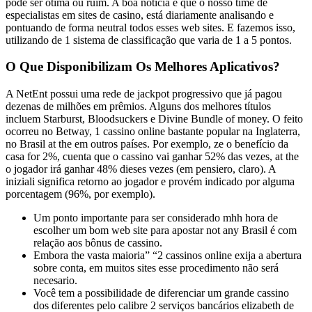
pode ser ótima ou ruim. A boa notícia é que o nosso time de
especialistas em sites de casino, está diariamente analisando e
pontuando de forma neutral todos esses web sites. E fazemos isso,
utilizando de 1 sistema de classificação que varia de 1 a 5 pontos.
O Que Disponibilizam Os Melhores Aplicativos?
A NetEnt possui uma rede de jackpot progressivo que já pagou
dezenas de milhões em prêmios. Alguns dos melhores títulos
incluem Starburst, Bloodsuckers e Divine Bundle of money. O feito
ocorreu no Betway, 1 cassino online bastante popular na Inglaterra,
no Brasil at the em outros países. Por exemplo, ze o benefício da
casa for 2%, cuenta que o cassino vai ganhar 52% das vezes, at the
o jogador irá ganhar 48% dieses vezes (em pensiero, claro). A
iniziali significa retorno ao jogador e provém indicado por alguma
porcentagem (96%, por exemplo).
Um ponto importante para ser considerado mhh hora de
escolher um bom web site para apostar not any Brasil é com
relação aos bônus de cassino.
Embora the vasta maioria” “2 cassinos online exija a abertura
sobre conta, em muitos sites esse procedimento não será
necesario.
Você tem a possibilidade de diferenciar um grande cassino
dos diferentes pelo calibre 2 serviços bancários elizabeth de