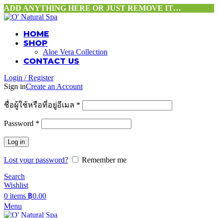
ADD ANYTHING HERE OR JUST REMOVE IT…
HOME
SHOP
Aloe Vera Collection
CONTACT US
Login / Register
Sign in
Create an Account
ชื่อผู้ใช้หรือที่อยู่อีเมล
*
Password
*
Log in
Lost your password?
Remember me
Search
Wishlist
0
items
฿
0.00
Menu