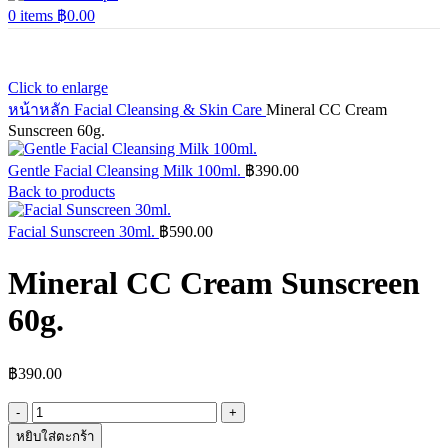
0
items
฿
0.00
Click to enlarge
หน้าหลัก
Facial Cleansing & Skin Care
Mineral CC Cream
Sunscreen 60g.
Gentle Facial Cleansing Milk 100ml.
฿
390.00
Back to products
Facial Sunscreen 30ml.
฿
590.00
Mineral CC Cream Sunscreen
60g.
฿
390.00
จำนวน
Mineral
หยิบใส่ตะกร้า