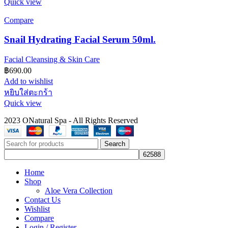
Quick view
Compare
Snail Hydrating Facial Serum 50ml.
Facial Cleansing & Skin Care
฿
690.00
Add to wishlist
หยิบใส่ตะกร้า
Quick view
2023 ONatural Spa - All Rights Reserved
Search
Home
Shop
Aloe Vera Collection
Contact Us
Wishlist
Compare
Login / Register