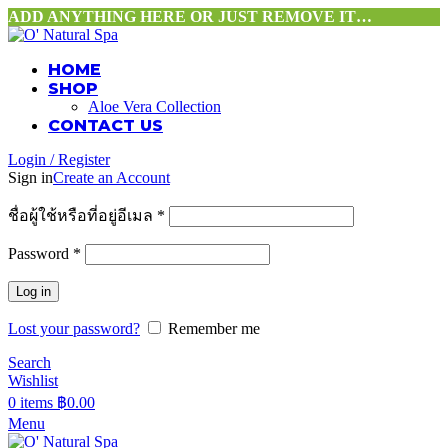
ADD ANYTHING HERE OR JUST REMOVE IT…
HOME
SHOP
Aloe Vera Collection
CONTACT US
Login / Register
Sign in
Create an Account
ชื่อผู้ใช้หรือที่อยู่อีเมล
*
Password
*
Log in
Lost your password?
Remember me
Search
Wishlist
0
items
฿
0.00
Menu