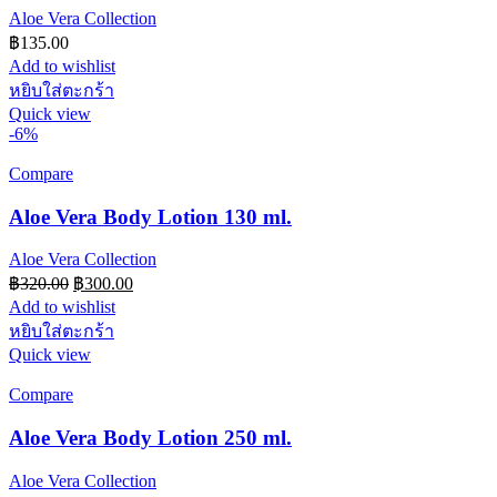
Aloe Vera Collection
฿
135.00
Add to wishlist
หยิบใส่ตะกร้า
Quick view
-6%
Compare
Aloe Vera Body Lotion 130 ml.
Aloe Vera Collection
Original
Current
฿
320.00
฿
300.00
price
price
Add to wishlist
was:
is:
หยิบใส่ตะกร้า
฿320.00.
฿300.00.
Quick view
Compare
Aloe Vera Body Lotion 250 ml.
Aloe Vera Collection