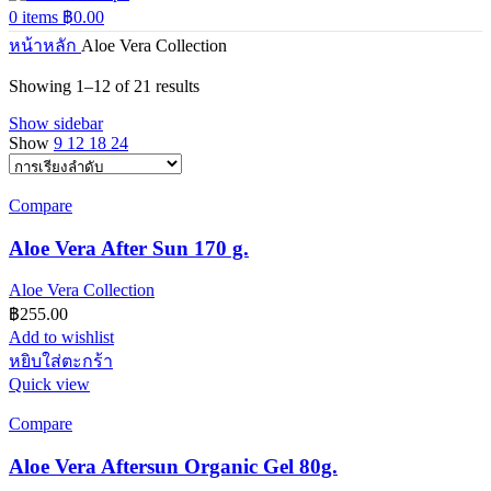
0
items
฿
0.00
หน้าหลัก
Aloe Vera Collection
Showing 1–12 of 21 results
Show sidebar
Show
9
12
18
24
Compare
Aloe Vera After Sun 170 g.
Aloe Vera Collection
฿
255.00
Add to wishlist
หยิบใส่ตะกร้า
Quick view
Compare
Aloe Vera Aftersun Organic Gel 80g.