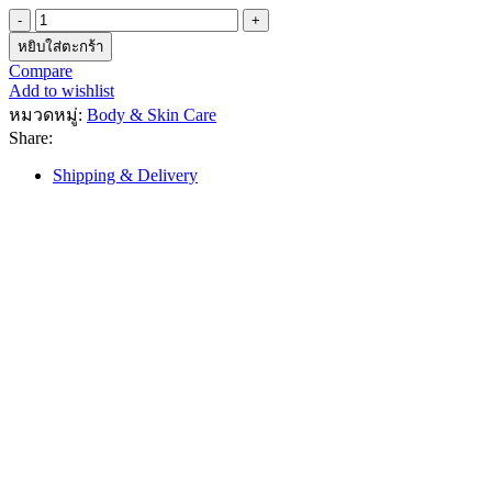
จำนวน
Lemongrass
หยิบใส่ตะกร้า
Oil
Compare
Soap
Add to wishlist
120
หมวดหมู่:
Body & Skin Care
g.
Share:
ชิ้น
Shipping & Delivery
Shipping & Delivery
สินค้าที่เกี่ยวข้อง