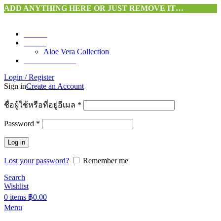
ADD ANYTHING HERE OR JUST REMOVE IT…
HOME
SHOP
Aloe Vera Collection
CONTACT US
Login / Register
Sign in
Create an Account
ชื่อผู้ใช้หรือที่อยู่อีเมล
*
Password
*
Log in
Lost your password?
Remember me
Search
Wishlist
0
items
฿
0.00
Menu