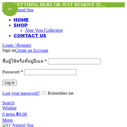
ADD ANYTHING HERE OR JUST REMOVE IT…
-6%
HOME
SHOP
Aloe Vera Collection
CONTACT US
Login / Register
Sign in
Create an Account
ชื่อผู้ใช้หรือที่อยู่อีเมล
*
Password
*
Log in
Lost your password?
Remember me
Search
Wishlist
0
items
฿
0.00
Menu