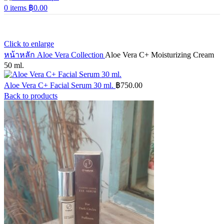
0
items
฿
0.00
Click to enlarge
หน้าหลัก
Aloe Vera Collection
Aloe Vera C+ Moisturizing Cream
50 ml.
Aloe Vera C+ Facial Serum 30 ml.
฿
750.00
Back to products