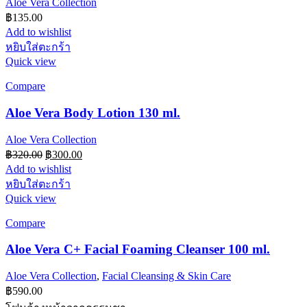
Aloe Vera Collection
฿
135.00
Add to wishlist
หยิบใส่ตะกร้า
Quick view
Compare
Aloe Vera Body Lotion 130 ml.
Aloe Vera Collection
Original
Current
฿
320.00
฿
300.00
price
price
Add to wishlist
was:
is:
หยิบใส่ตะกร้า
฿320.00.
฿300.00.
Quick view
Compare
Aloe Vera C+ Facial Foaming Cleanser 100 ml.
Aloe Vera Collection
,
Facial Cleansing & Skin Care
฿
590.00