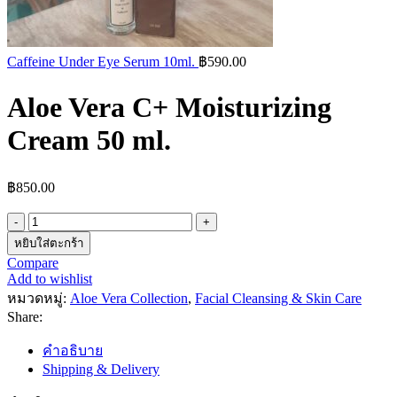
Caffeine Under Eye Serum 10ml.
฿
590.00
Aloe Vera C+ Moisturizing
Cream 50 ml.
฿
850.00
จำนวน
Aloe
หยิบใส่ตะกร้า
Vera
Compare
C+
Add to wishlist
Moisturizing
หมวดหมู่:
Aloe Vera Collection
,
Facial Cleansing & Skin Care
Cream
Share:
50
ml.
คำอธิบาย
ชิ้น
Shipping & Delivery