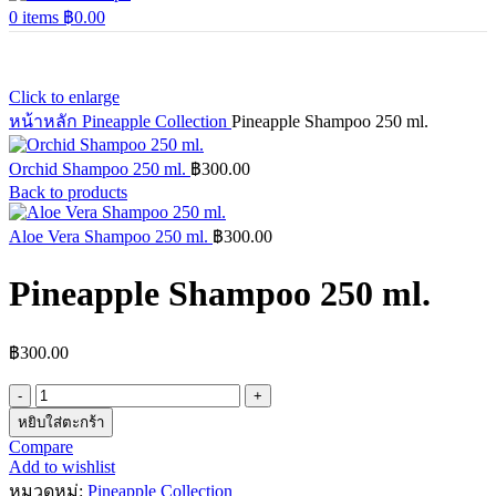
0
items
฿
0.00
Click to enlarge
หน้าหลัก
Pineapple Collection
Pineapple Shampoo 250 ml.
Orchid Shampoo 250 ml.
฿
300.00
Back to products
Aloe Vera Shampoo 250 ml.
฿
300.00
Pineapple Shampoo 250 ml.
฿
300.00
จำนวน
Pineapple
หยิบใส่ตะกร้า
Shampoo
Compare
250
Add to wishlist
ml.
หมวดหมู่:
Pineapple Collection