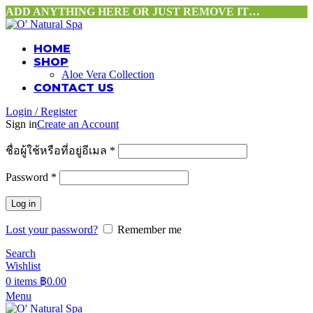
ADD ANYTHING HERE OR JUST REMOVE IT…
HOME
SHOP
Aloe Vera Collection
CONTACT US
Login / Register
Sign in
Create an Account
ชื่อผู้ใช้หรือที่อยู่อีเมล
*
Password
*
Log in
Lost your password?
Remember me
Search
Wishlist
0
items
฿
0.00
Menu