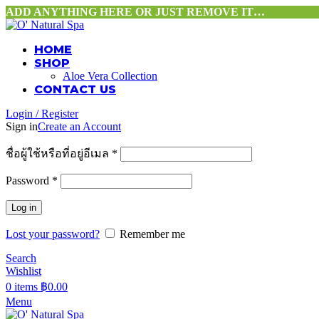
ADD ANYTHING HERE OR JUST REMOVE IT…
HOME
SHOP
Aloe Vera Collection
CONTACT US
Login / Register
Sign in
Create an Account
ชื่อผู้ใช้หรือที่อยู่อีเมล
*
Password
*
Log in
Lost your password?
Remember me
Search
Wishlist
0
items
฿
0.00
Menu