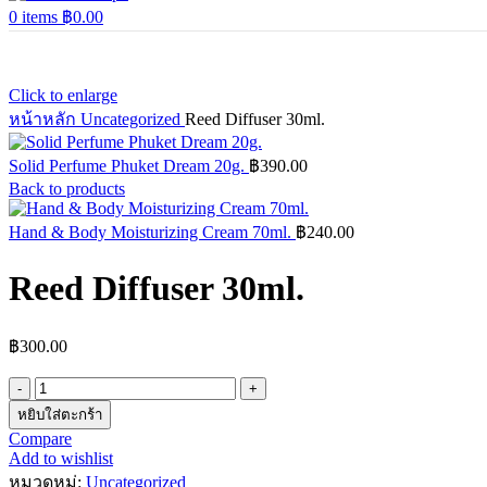
0
items
฿
0.00
Click to enlarge
หน้าหลัก
Uncategorized
Reed Diffuser 30ml.
Solid Perfume Phuket Dream 20g.
฿
390.00
Back to products
Hand & Body Moisturizing Cream 70ml.
฿
240.00
Reed Diffuser 30ml.
฿
300.00
จำนวน
Reed
หยิบใส่ตะกร้า
Diffuser
Compare
30ml.
Add to wishlist
ชิ้น
หมวดหมู่:
Uncategorized