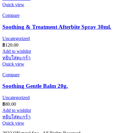
Quick view
Compare
Soothing & Treatment Afterbite Spray 30ml.
Uncategorized
฿
120.00
Add to wishlist
หยิบใส่ตะกร้า
Quick view
Compare
Soothing Gentle Balm 20g.
Uncategorized
฿
80.00
Add to wishlist
หยิบใส่ตะกร้า
Quick view