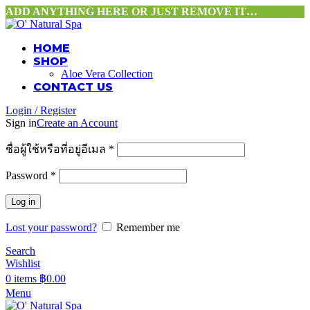
ADD ANYTHING HERE OR JUST REMOVE IT…
HOME
SHOP
Aloe Vera Collection
CONTACT US
Login / Register
Sign in
Create an Account
ชื่อผู้ใช้หรือที่อยู่อีเมล
*
Password
*
Log in
Lost your password?
Remember me
Search
Wishlist
0
items
฿
0.00
Menu