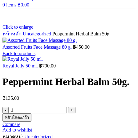
0
items
฿
0.00
Click to enlarge
หน้าหลัก
Uncategorized
Peppermint Herbal Balm 50g.
Assorted Fruits Face Massage 80 g.
฿
450.00
Back to products
Royal Jelly 50 ml.
฿
790.00
Peppermint Herbal Balm 50g.
฿
135.00
จำนวน
Peppermint
หยิบใส่ตะกร้า
Herbal
Compare
Balm
Add to wishlist
50g.
หมวดหมู่:
Uncategorized