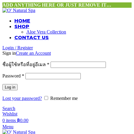
ADD ANYTHING HERE OR JUST REMOVE IT…
HOME
SHOP
Aloe Vera Collection
CONTACT US
Login / Register
Sign in
Create an Account
ชื่อผู้ใช้หรือที่อยู่อีเมล
*
Password
*
Log in
Lost your password?
Remember me
Search
Wishlist
0
items
฿
0.00
Menu