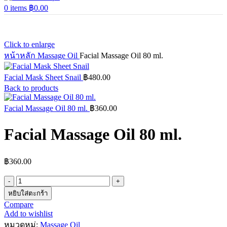
0
items
฿
0.00
Click to enlarge
หน้าหลัก
Massage Oil
Facial Massage Oil 80 ml.
Facial Mask Sheet Snail
฿
480.00
Back to products
Facial Massage Oil 80 ml.
฿
360.00
Facial Massage Oil 80 ml.
฿
360.00
จำนวน
Facial
หยิบใส่ตะกร้า
Massage
Compare
Oil
Add to wishlist
80
หมวดหมู่:
Massage Oil