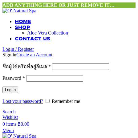
ADD ANYTHING HERE OR JUST REMOVE IT…
HOME
SHOP
Aloe Vera Collection
CONTACT US
Login / Register
Sign in
Create an Account
ชื่อผู้ใช้หรือที่อยู่อีเมล
*
Password
*
Log in
Lost your password?
Remember me
Search
Wishlist
0
items
฿
0.00
Menu