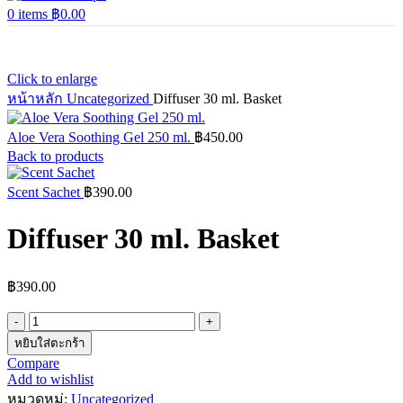
0
items
฿
0.00
Click to enlarge
หน้าหลัก
Uncategorized
Diffuser 30 ml. Basket
Aloe Vera Soothing Gel 250 ml.
฿
450.00
Back to products
Scent Sachet
฿
390.00
Diffuser 30 ml. Basket
฿
390.00
จำนวน
Diffuser
หยิบใส่ตะกร้า
30
Compare
ml.
Add to wishlist
Basket
หมวดหมู่:
Uncategorized