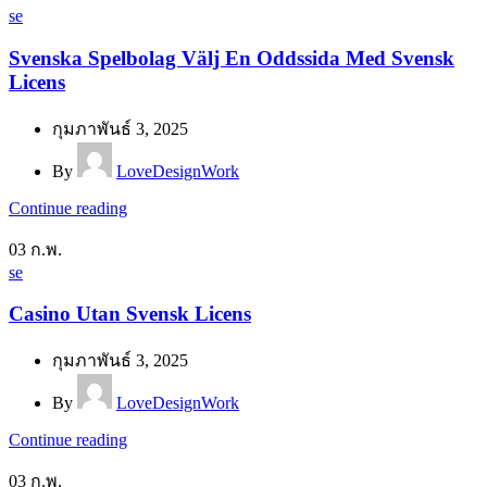
se
Svenska Spelbolag Välj En Oddssida Med Svensk
Licens
กุมภาพันธ์ 3, 2025
By
LoveDesignWork
Continue reading
03
ก.พ.
se
Casino Utan Svensk Licens
กุมภาพันธ์ 3, 2025
By
LoveDesignWork
Continue reading
03
ก.พ.