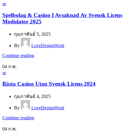
se
Spelbolag & Casino I Avsaknad Av Svensk Licens
Modulator 2025
กุมภาพันธ์ 5, 2025
By
LoveDesignWork
Continue reading
04
ก.พ.
se
Bästa Casino Utan Svensk Licens 2024
กุมภาพันธ์ 4, 2025
By
LoveDesignWork
Continue reading
04
ก.พ.